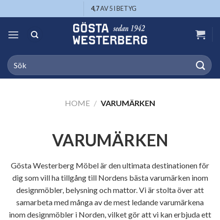
Skip
4,7
AV 5 I BETYG
to
content
Search
for:
HOME
/
VARUMÄRKEN
VARUMÄRKEN
Gösta Westerberg Möbel är den ultimata destinationen för
dig som vill ha tillgång till Nordens bästa varumärken inom
designmöbler, belysning och mattor. Vi är stolta över att
samarbeta med många av de mest ledande varumärkena
inom designmöbler i Norden, vilket gör att vi kan erbjuda ett