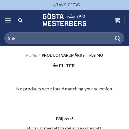
Skip
4,7
AV 5 I BETYG
to
content
Search
for:
HOME
/
PRODUCT VARUMÄRKE
/
FLEIMO
FILTER
No products were found matching your selection.
Följ oss!
Bli först med att ta del av senaste nytt,