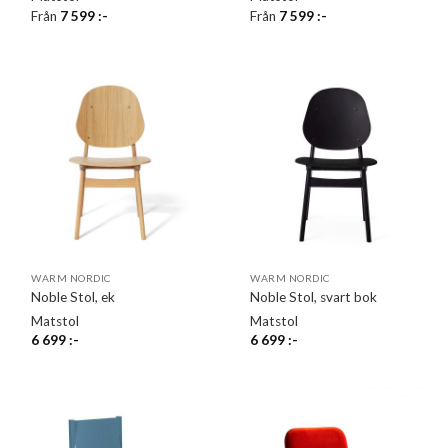
Från
7 599
:-
Från
7 599
:-
WARM NORDIC
WARM NORDIC
Noble Stol, ek
Noble Stol, svart bok
Matstol
Matstol
6 699
:-
6 699
:-