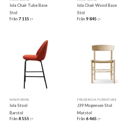
Iola Chair Tube Base
Iola Chair Wood Base
Stol
Stol
Från
7 115
:-
Från
9 845
:-
MINIFORMS
FREDERICIA FURNITURE
Iola Stool
J39 Mogensen Stol
Barstol
Matstol
Från
8 555
:-
Från
6 465
:-