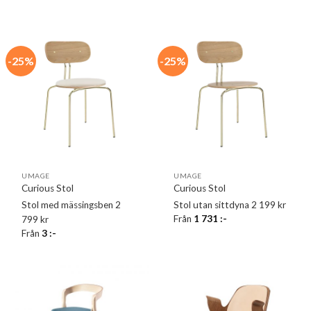
-25%
-25%
UMAGE
UMAGE
Curious Stol
Curious Stol
Stol med mässingsben 2
Stol utan sittdyna 2 199 kr
Från
1 731
:-
799 kr
Från
3
:-