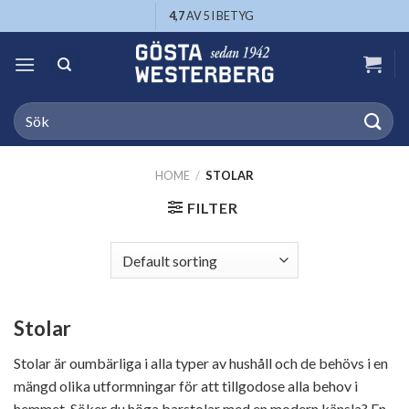
Skip
4,7
AV 5 I BETYG
to
content
Search
for:
HOME
/
STOLAR
FILTER
Stolar
Stolar är oumbärliga i alla typer av hushåll och de behövs i en
mängd olika utformningar för att tillgodose alla behov i
hemmet. Söker du höga barstolar med en modern känsla? En