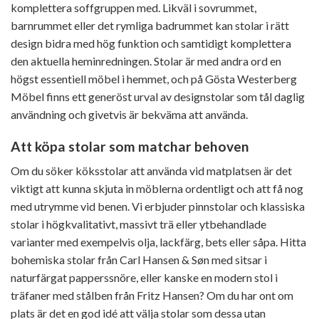
komplettera soffgruppen med. Likväl i sovrummet,
barnrummet eller det rymliga badrummet kan stolar i rätt
design bidra med hög funktion och samtidigt komplettera
den aktuella heminredningen. Stolar är med andra ord en
högst essentiell möbel i hemmet, och på Gösta Westerberg
Möbel finns ett generöst urval av designstolar som tål daglig
användning och givetvis är bekväma att använda.
Att köpa stolar som matchar behoven
Om du söker köksstolar att använda vid matplatsen är det
viktigt att kunna skjuta in möblerna ordentligt och att få nog
med utrymme vid benen. Vi erbjuder pinnstolar och klassiska
stolar i högkvalitativt, massivt trä eller ytbehandlade
varianter med exempelvis olja, lackfärg, bets eller såpa. Hitta
bohemiska stolar från Carl Hansen & Søn med sitsar i
naturfärgat papperssnöre, eller kanske en modern stol i
träfaner med stålben från Fritz Hansen? Om du har ont om
plats är det en god idé att välja stolar som dessa utan