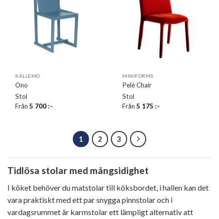
KÄLLEMO
MINIFORMS
Ono
Pelè Chair
Stol
Stol
Från
5 700
:-
Från
5 175
:-
1
2
3
Tidlösa stolar med mångsidighet
I köket behöver du matstolar till köksbordet, i hallen kan det
vara praktiskt med ett par snygga pinnstolar och i
vardagsrummet är karmstolar ett lämpligt alternativ att