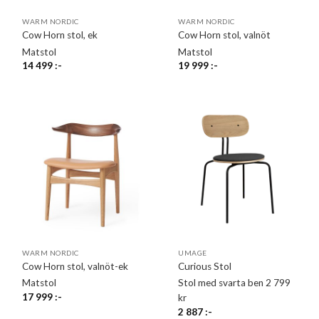
WARM NORDIC
WARM NORDIC
Cow Horn stol, ek
Cow Horn stol, valnöt
Matstol
Matstol
14 499
:-
19 999
:-
WARM NORDIC
UMAGE
Cow Horn stol, valnöt-ek
Curious Stol
Matstol
Stol med svarta ben 2 799
17 999
:-
kr
2 887
:-