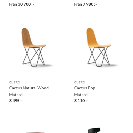
Från
30 700
:-
Från
7 980
:-
CUERO
CUERO
Cactus Natural Wood
Cactus Pop
Matstol
Matstol
3 495
:-
3 110
:-