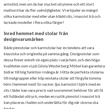
armstöd, men om du har mycket utrymme och ett stort
matbord har du fler valmöjligheter. Vi erbjuder en mängd
olika karmstolar med eller utan klädd sits, i massivt trä och
lackade modeller i flera olika färger!
Inred hemmet med stolar från
designvarumärken
Både pinnstolar och karmstolar har en tendens att vara
klassiska och originella på samma gång. Designstolar som
dessa finner enkelt sin egen plats i varje hem, och den höga
kvaliteten som vi på Gösta Westerberg Möbel kan garantera
bidrar till hög funktion i många år. Hitta de perfekta stolarna
till matgruppen eller köp enstaka stolar att förgylla tomma
hörn i hemmet med! En vacker, ljus karmstol i björk med en
sits i läder kan vara precis vad sovrummet behöver för att få
ett fulländat uttryck, medan en rustik pinnstol i massivt trä
kan placeras i hallen och underlätta för dig när skorna ska
knytas.