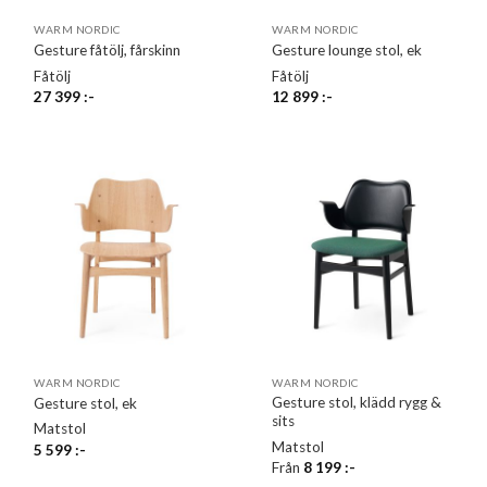
WARM NORDIC
WARM NORDIC
Gesture fåtölj, fårskinn
Gesture lounge stol, ek
Fåtölj
Fåtölj
27 399
:-
12 899
:-
WARM NORDIC
WARM NORDIC
Gesture stol, klädd rygg &
Gesture stol, ek
sits
Matstol
Matstol
5 599
:-
Från
8 199
:-