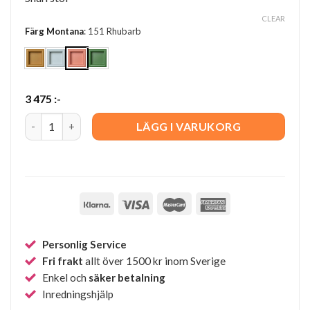
CLEAR
Färg Montana
:
151 Rhubarb
3 475
:-
Kevi Kids stol quantity
LÄGG I VARUKORG
Personlig Service
Fri frakt
allt över 1500 kr inom Sverige
Enkel och
säker betalning
Inredningshjälp