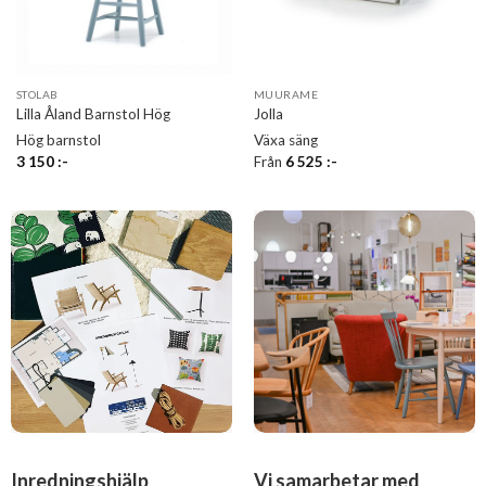
STOLAB
MUURAME
Lilla Åland Barnstol Hög
Jolla
Hög barnstol
Växa säng
3 150
:-
Från
6 525
:-
Inredningshjälp
Vi samarbetar med