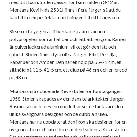
med ditt barn. Stolen passar för barn i åldern 3-12 år.
Montana Kevi Kids 2533J finns i flera färger, så att du
kan hitta den perfekta matchningen till ditt barns rum.
Sitsen och ryggen är tillverkade av återvunnen
polypropylen, som är hållbar och lätt att rengöra. Ramen
är pulverlackerad aluminium, vilket gör den lätt och
robust. Stolen finns i fyra olika färger: Flint, Persilja,
Rabarber och Amber. Den har en höjd på 55-71 cm, en
sitthöjd på 31,5-41-5 cm, ett djup på 46 cm och en bredd
på 48 cm.
Montana introducerade Kevi-stolen för första gången
1958. Stolen skapades av den danske arkitekten Jørgen
Rasmussen och blev en omedelbar succé tack vare den
unika svängbara designen och de dubbla hjulen.
Montana har nu uppdaterat den ikoniska designen för en
ny generation och introducerar den fyrbenta Kevi-stolen.
Serien omfattar en rad stolar och pallar som varierar i