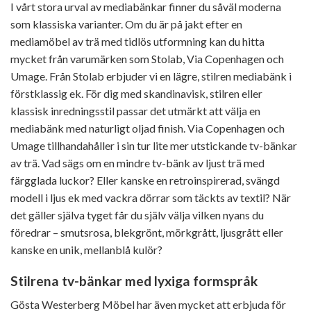
I vårt stora urval av mediabänkar finner du såväl moderna
som klassiska varianter. Om du är på jakt efter en
mediamöbel av trä med tidlös utformning kan du hitta
mycket från varumärken som Stolab, Via Copenhagen och
Umage. Från Stolab erbjuder vi en lägre, stilren mediabänk i
förstklassig ek. För dig med skandinavisk, stilren eller
klassisk inredningsstil passar det utmärkt att välja en
mediabänk med naturligt oljad finish. Via Copenhagen och
Umage tillhandahåller i sin tur lite mer utstickande tv-bänkar
av trä. Vad sägs om en mindre tv-bänk av ljust trä med
färgglada luckor? Eller kanske en retroinspirerad, svängd
modell i ljus ek med vackra dörrar som täckts av textil? När
det gäller själva tyget får du själv välja vilken nyans du
föredrar – smutsrosa, blekgrönt, mörkgrått, ljusgrått eller
kanske en unik, mellanblå kulör?
Stilrena tv-bänkar med lyxiga formspråk
Gösta Westerberg Möbel har även mycket att erbjuda för