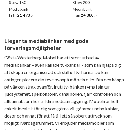
Stow 150
Stow 200
Mediabänk
Mediabänk
Från
21 490
:-
Från
24 080
:-
Eleganta mediabänkar med goda
förvaringsmöjligheter
Gösta Westerberg Möbel har ett stort utbud av
mediabänkar – även kallade tv-bänkar – som kan hjälpa dig
att skapa en organiserad och stilfull tv-hörna. Du kan
antingen placera din teve ovanpå möbeln eller låta den hänga
på väggen strax ovanför. Inuti tv-bänken ryms i sin tur
ljudsystemet, spelkonsoler, kanalboxen, fjärrkontrollen och
allt annat som hör till din mediaanläggning. Möbeln är helt
enkelt idealisk för dig som gärna vill gömma undan kablar,
dosor och annat för att få till ett så sobert uttryck som
möjligt i vardagsrummet. Vi erbjuder mediamöbler som