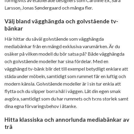
formgivits av etablerade designers som Caroline Ek, Sara
Larsson, Jonas Søndergaard och många fler.
Välj bland vägghängda och golvstående tv-
bänkar
Här hittar du såväl golvstående som vägghängda
mediabänkar från en mängd exklusiva varumärken. Är du
osäker på vilken modell du bör satsa på? Både vägghängda
och golvstående modeller har sina fördelar. Med en
vägghängd tv-bänk blir det till exempel betydligt enklare att
städa under möbeln, samtidigt som rummet får en luftig och
modern känsla. Golvstående modeller är i sin tur enkla att
flytta och du slipper borra hål i väggen. Låt din egen smak
avgöra, samtidigt som du har rummets och tv:ns storlek samt
dina egna förvaringsbehov i åtanke.
Hitta klassiska och annorlunda mediabänkar av
trä