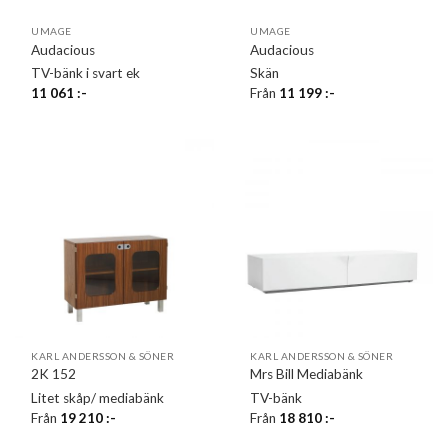
UMAGE
UMAGE
Audacious
Audacious
TV-bänk i svart ek
Skän
11 061
:-
Från
11 199
:-
KARL ANDERSSON & SÖNER
KARL ANDERSSON & SÖNER
2K 152
Mrs Bill Mediabänk
Litet skåp/ mediabänk
TV-bänk
Från
19 210
:-
Från
18 810
:-