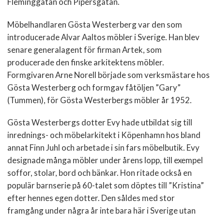
Fleminggatan och Pipersgatan.
Möbelhandlaren Gösta Westerberg var den som
introducerade Alvar Aaltos möbler i Sverige. Han blev
senare generalagent för firman
Artek
, som
producerade den finske arkitektens möbler.
Formgivaren Arne
Norell
började som verksmästare hos
Gösta Westerberg och formgav fåtöljen ”Gary”
(Tummen), för Gösta Westerbergs möbler år 1952.
Gösta Westerbergs dotter Evy hade utbildat sig till
inrednings- och möbelarkitekt i Köpenhamn hos bland
annat Finn Juhl och arbetade i sin fars möbelbutik. Evy
designade många möbler under årens lopp, till exempel
soffor, stolar, bord och bänkar. Hon ritade också en
populär barnserie på 60-talet som döptes till ”Kristina”
efter hennes egen dotter. Den såldes med stor
framgång under några år inte bara här i Sverige utan