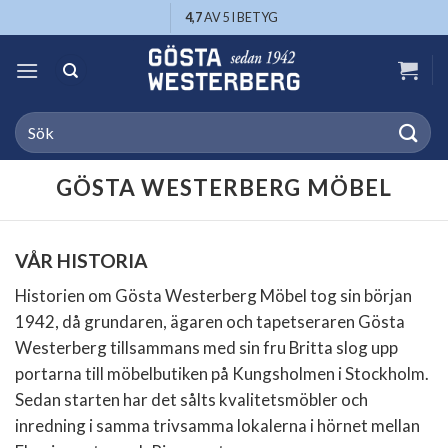
Skip
4,7
AV 5 I BETYG
to
content
Search
for:
GÖSTA WESTERBERG MÖBEL
VÅR HISTORIA
Historien om Gösta Westerberg Möbel tog sin början
1942, då grundaren, ägaren och tapetseraren Gösta
Westerberg tillsammans med sin fru Britta slog upp
portarna till möbelbutiken på Kungsholmen i Stockholm.
Sedan starten har det sålts kvalitetsmöbler och
inredning i samma trivsamma lokalerna i hörnet mellan