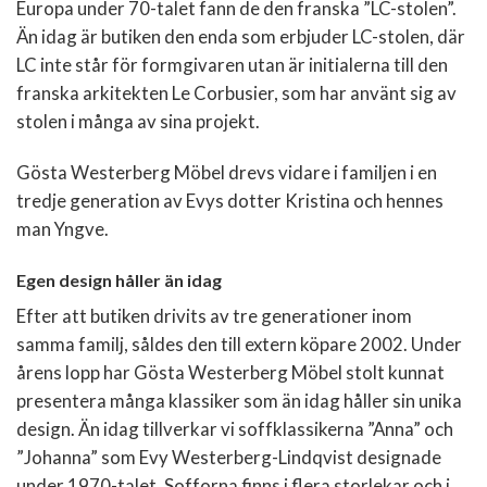
Europa under 70-talet fann de den franska ”
LC-stolen
”.
Än idag är butiken den enda som erbjuder LC-stolen, där
LC inte står för formgivaren utan är initialerna till den
franska arkitekten Le Corbusier, som har använt sig av
stolen i många av sina projekt.
Gösta Westerberg Möbel drevs vidare i familjen i en
tredje generation av Evys dotter Kristina och hennes
man Yngve.
Egen design håller än idag
Efter att butiken drivits av tre generationer inom
samma familj, såldes den till extern köpare 2002. Under
årens lopp har Gösta Westerberg Möbel stolt kunnat
presentera många klassiker som än idag håller sin unika
design. Än idag tillverkar vi soffklassikerna ”
Anna
” och
”
Johanna
” som Evy Westerberg-Lindqvist designade
under 1970-talet. Sofforna finns i flera storlekar och i