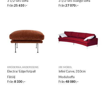
3 1/2-sits soffa
3 1/2-sits svängd soffa
Från
25 610
:-
Från
27 070
:-
BRÖDERNA ANDERSSONS
IRE MÖBEL
Electra/ Edge fotpall
Infini Curve, 310cm
Fåtölj
Modulsoffa
Från
8 330
:-
Från
48 080
:-