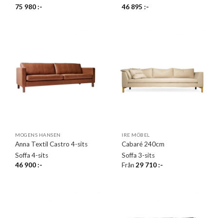
75 980
:-
46 895
:-
MOGENS HANSEN
IRE MÖBEL
Anna Textil Castro 4-sits
Cabaré 240cm
Soffa 4-sits
Soffa 3-sits
46 900
:-
Från
29 710
:-