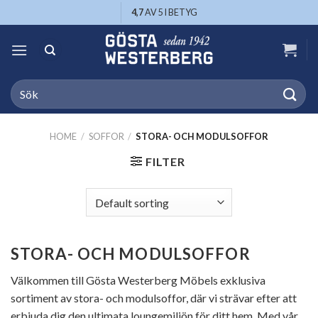
Skip
4,7
AV 5 I BETYG
to
content
Search
for:
HOME
/
SOFFOR
/
STORA- OCH MODULSOFFOR
FILTER
STORA- OCH MODULSOFFOR
Välkommen till Gösta Westerberg Möbels exklusiva
sortiment av stora- och modulsoffor, där vi strävar efter att
erbjuda dig den ultimata loungemiljön för ditt hem. Med vår