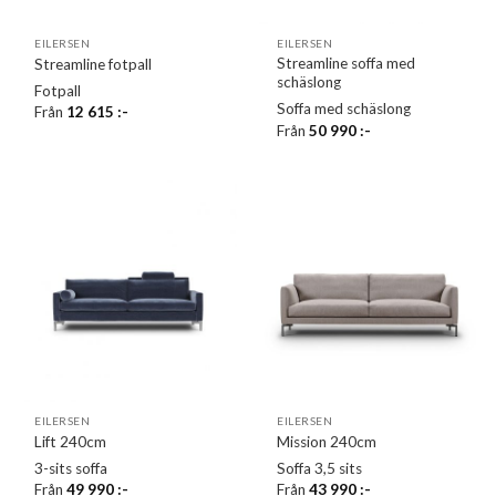
EILERSEN
EILERSEN
Streamline soffa med
Streamline fotpall
schäslong
Fotpall
Soffa med schäslong
Från
12 615
:-
Från
50 990
:-
EILERSEN
EILERSEN
Lift 240cm
Mission 240cm
3-sits soffa
Soffa 3,5 sits
Från
49 990
:-
Från
43 990
:-