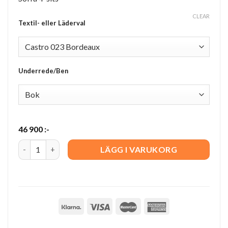
CLEAR
Textil- eller Läderval
Underrede/Ben
46 900
:-
Anna Textil Castro 4-sits quantity
LÄGG I VARUKORG