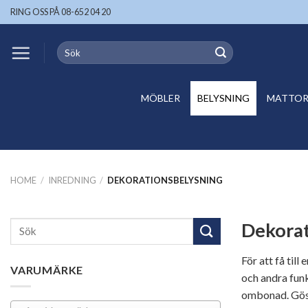
Skip
RING OSS PÅ 08-652 04 20
to
content
Search
for:
MÖBLER
BELYSNING
MATTOR 
HOME
/
INREDNING
/
DEKORATIONSBELYSNING
Dekorat
Search
for:
För att få til
VARUMÄRKE
och andra fun
ombonad. Göst