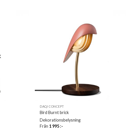
K
DAQI CONCEPT
Bird Burnt brick
Dekorationsbelysning
Från
1 995
:-