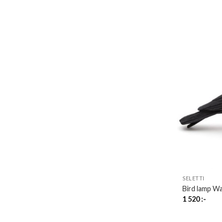
SELETTI
Bird lamp Wa
1 520
:-