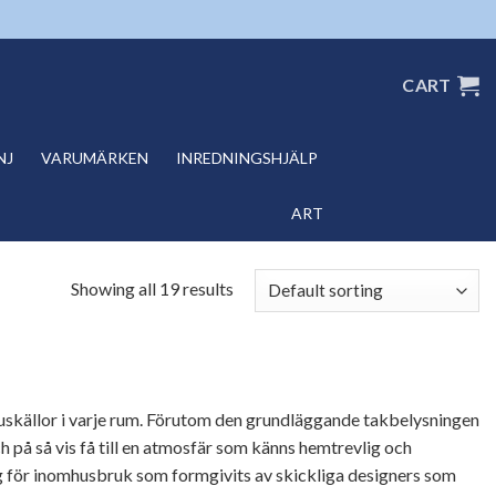
CART
NJ
VARUMÄRKEN
INREDNINGSHJÄLP
ART
Showing all 19 results
 ljuskällor i varje rum. Förutom den grundläggande takbelysningen
på så vis få till en atmosfär som känns hemtrevlig och
ör inomhusbruk som formgivits av skickliga designers som