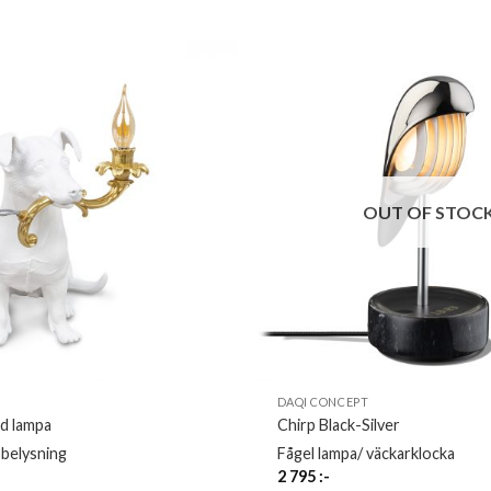
OUT OF STOC
DAQI CONCEPT
d lampa
Chirp Black-Silver
belysning
Fågel lampa/ väckarklocka
2 795
:-