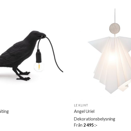
LE KLINT
iting
Angel Uriel
Dekorationsbelysning
Från
2 495
:-