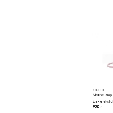
SELETTI
Mouse lamp 
En kärleksfu
920
:-