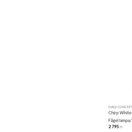
DAQI CONCEP
Chirp Whit
Fågel lampa/
2 795
:-