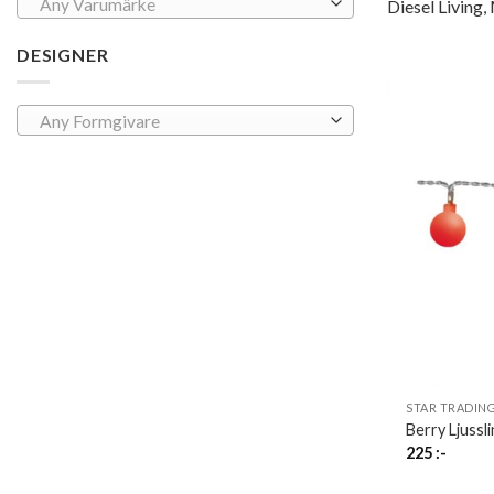
Any Varumärke
Diesel Living
DESIGNER
Any Formgivare
STAR TRADIN
Berry Ljussl
225
:-