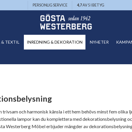
PERSONLIG SERVICE
4,7
AV 5 I BETYG
& TEXTIL
INREDNING & DEKORATION
NYHETER
KAMPA
ionsbelysning
l en trivsam och harmonisk känsla i ett hem behövs minst fem olika
ktionella lampor kan du komplettera med dekorationsbelysning och 
a Westerberg Möbel erbjuder mängder av dekorationsbelysning f