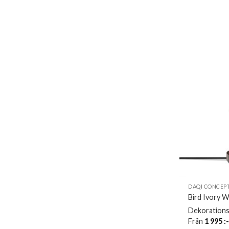
DAQI CONCEP
Bird Ivory W
Dekorations
Från
1 995
: