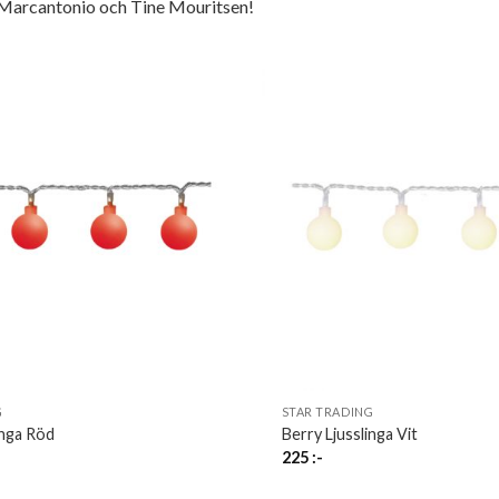
, Marcantonio och Tine Mouritsen!
G
STAR TRADING
inga Röd
Berry Ljusslinga Vit
225
:-