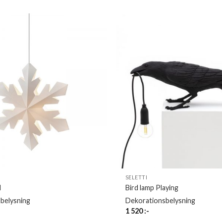
SELETTI
M
Bird lamp Playing
belysning
Dekorationsbelysning
1 520
:-