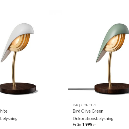
T
DAQI CONCEPT
hite
Bird Olive Green
belysning
Dekorationsbelysning
-
Från
1 995
:-