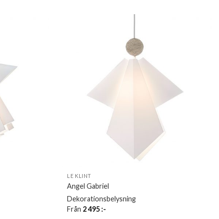
LE KLINT
Angel Gabriel
Dekorationsbelysning
Från
2 495
:-