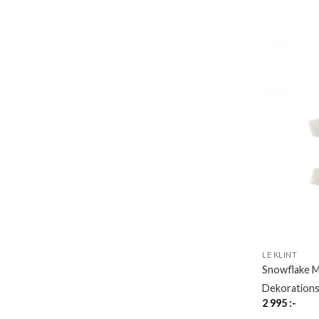
LE KLINT
Snowflake 
Dekorations
2 995
:-