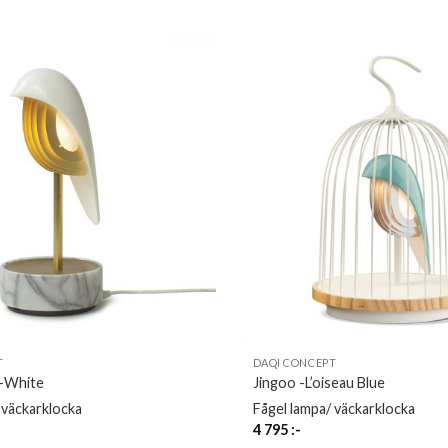
T
DAQI CONCEPT
e-White
Jingoo -L’oiseau Blue
 väckarklocka
Fågel lampa/ väckarklocka
4 795
:-