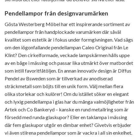
Pendellampor från designvarumärken
Gösta Westerberg Möbel har ett inspirerande sortiment av
pendellampor från handplockade varumärken där såväl
kvalitet som estetik är i fokus under formgivningen. Vad sägs
om den iögonfallande pendellampan Caleo Original från Le
Klint? Den cirkelformade, veckade lampskärmen hålls uppe
av en båge i mässing och passar lika utmärkt över matbordet
som intill favoritfåtöljen. En annan innovativ design är Diffus
Pendel av Bsweden som är tillverkad av anodiserad
sträckmetall som böjts till en unik form. Välj mellan flera
olika storlekar och kulörer! Om du istället söker en elegant
och lyxig pendellampa i glas har du många valmöjligheter från
Artek och Co Bankeryd – kanske en rund metallring som är
försedd med runda glaskupor? Eller en taklampa i mässing
där fem glaskupor utgör en dimbar enhet? Givetvis erbjuder
vi även stilrena pendellampor som är vackra i all sin enkelhet.