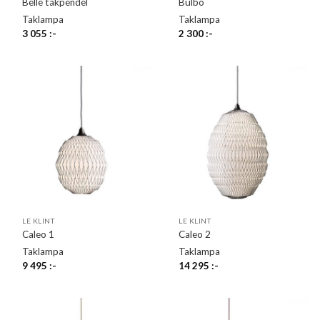
Belle takpendel
Bulbo
Taklampa
Taklampa
3 055
:-
2 300
:-
LE KLINT
LE KLINT
Caleo 1
Caleo 2
Taklampa
Taklampa
9 495
:-
14 295
:-