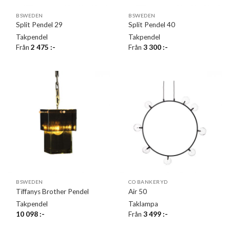
BSWEDEN
BSWEDEN
Split Pendel 29
Split Pendel 40
Takpendel
Takpendel
Från
2 475
:-
Från
3 300
:-
BSWEDEN
CO BANKERYD
Tiffanys Brother Pendel
Air 50
Takpendel
Taklampa
10 098
:-
Från
3 499
:-