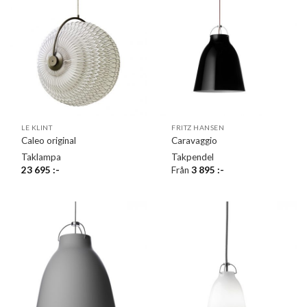
LE KLINT
FRITZ HANSEN
Caleo original
Caravaggio
Taklampa
Takpendel
23 695
:-
Från
3 895
:-