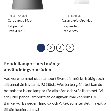
FRITZ HANSEN
FRITZ HANSEN
Caravaggio Matt
Caravaggio Opalglas
Takpendel
Takpendel
Från
3 895
:-
Från
3 595
:-
1
2
3
Pendellampor med många
användningsområden
Vad vore hemmet utan lampor? Svaret är mörkt, tråkigt och
allt annat än trivsamt. På Gösta Westerberg Möbel kan du
botanisera bland lampor för alla hörn och vrår i hemmet! Vi
erbjuder pendellampor från designvarumärken som Co
Bankeryd, Bsweden, Innolux och Artek som ger det lilla extra
till din heminredning!