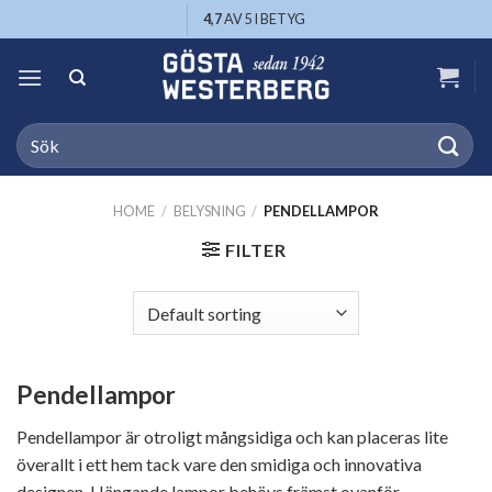
Skip
4,7
AV 5 I BETYG
to
content
Search
for:
HOME
/
BELYSNING
/
PENDELLAMPOR
FILTER
Pendellampor
Pendellampor är otroligt mångsidiga och kan placeras lite
överallt i ett hem tack vare den smidiga och innovativa
designen. Hängande lampor behövs främst ovanför