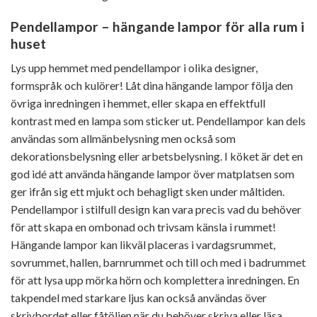
Pendellampor – hängande lampor för alla rum i
huset
Lys upp hemmet med pendellampor i olika designer,
formspråk och kulörer! Låt dina hängande lampor följa den
övriga inredningen i hemmet, eller skapa en effektfull
kontrast med en lampa som sticker ut. Pendellampor kan dels
användas som allmänbelysning men också som
dekorationsbelysning eller arbetsbelysning. I köket är det en
god idé att använda hängande lampor över matplatsen som
ger ifrån sig ett mjukt och behagligt sken under måltiden.
Pendellampor i stilfull design kan vara precis vad du behöver
för att skapa en ombonad och trivsam känsla i rummet!
Hängande lampor kan likväl placeras i vardagsrummet,
sovrummet, hallen, barnrummet och till och med i badrummet
för att lysa upp mörka hörn och komplettera inredningen. En
takpendel med starkare ljus kan också användas över
skrivbordet eller fåtöljen när du behöver skriva eller läsa.