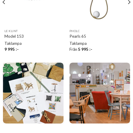
LE KLINT
PHOLC
Model 153
Pearls 65
Taklampa
Taklampa
9 995
:-
Från
5 995
:-