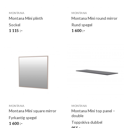
MONTANA
MONTANA
Montana Mini plinth
Montana Mini round mirror
Sockel
Rund spegel
1 115
:-
1 600
:-
MONTANA
MONTANA
Montana Mini top panel –
Montana Mini square mirror
double
Fyrkantig spegel
Toppskiva dubbel
1 600
:-