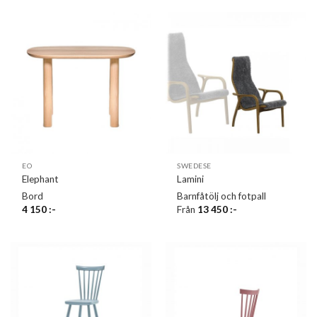
EO
SWEDESE
Elephant
Lamini
Bord
Barnfåtölj och fotpall
4 150
:-
Från
13 450
:-