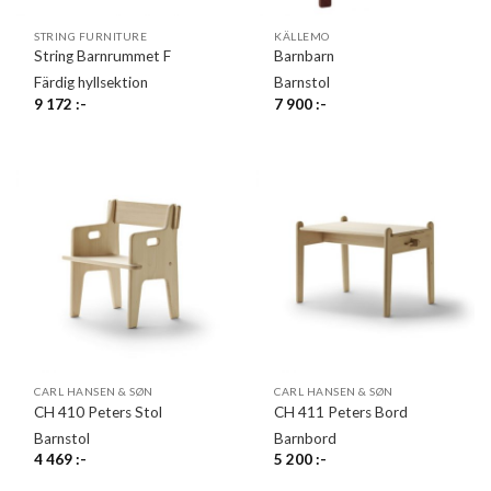
STRING FURNITURE
KÄLLEMO
String Barnrummet F
Barnbarn
Färdig hyllsektion
Barnstol
9 172
:-
7 900
:-
CARL HANSEN & SØN
CARL HANSEN & SØN
CH 410 Peters Stol
CH 411 Peters Bord
Barnstol
Barnbord
4 469
:-
5 200
:-