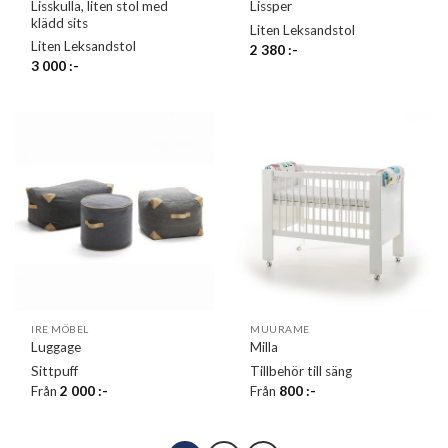
Lisskulla, liten stol med
Lissper
klädd sits
Liten Leksandstol
Liten Leksandstol
2 380
:-
3 000
:-
IRE MÖBEL
MUURAME
Luggage
Milla
Sittpuff
Tillbehör till säng
Från
2 000
:-
Från
800
:-