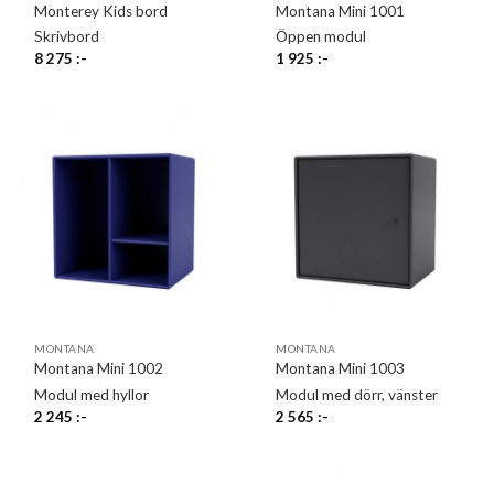
Monterey Kids bord
Montana Mini 1001
Skrivbord
Öppen modul
8 275
:-
1 925
:-
MONTANA
MONTANA
Montana Mini 1002
Montana Mini 1003
Modul med hyllor
Modul med dörr, vänster
2 245
:-
2 565
:-