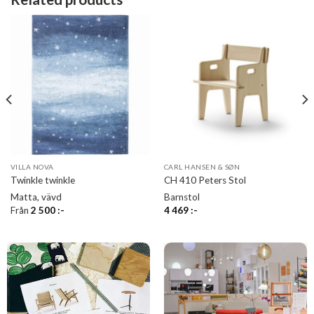
VILLA NOVA
CARL HANSEN & SØN
Twinkle twinkle
CH 410 Peters Stol
Matta, vävd
Barnstol
Från
2 500
:-
4 469
:-