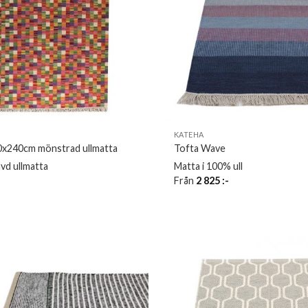
KATEHA
0x240cm mönstrad ullmatta
Tofta Wave
vd ullmatta
Matta i 100% ull
Från
2 825
:-