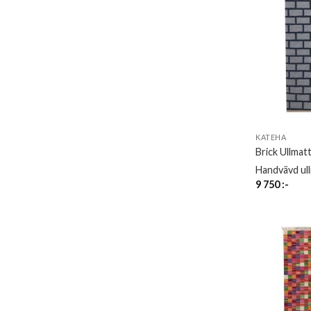
KATEHA
Brick Ullma
Handvävd ul
9 750
:-