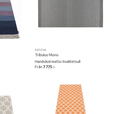
KATEHA
Tribulus Mono
Handvävd matta i kvalitetsull
Från
7 775
:-