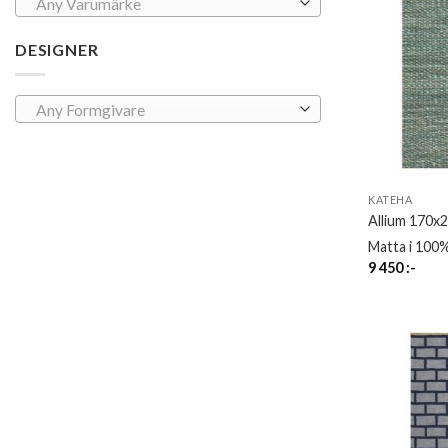
Any Varumärke
DESIGNER
Any Formgivare
KATEHA
Allium 170x
Matta i 100%
9 450
:-