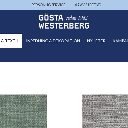
PERSONLIG SERVICE
4,7
AV 5 I BETYG
& TEXTIL
INREDNING & DEKORATION
NYHETER
KAMPA