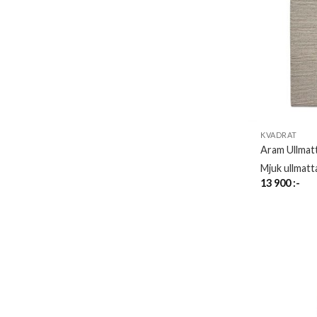
KVADRAT
Aram Ullmat
Mjuk ullmatt
13 900
:-