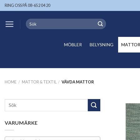
Skip
RING OSS PÅ 08-652 04 20
to
content
Search
for:
MÖBLER
BELYSNING
MATTOR 
HOME
/
MATTOR & TEXTIL
/
VÄVDA MATTOR
Search
for:
VARUMÄRKE