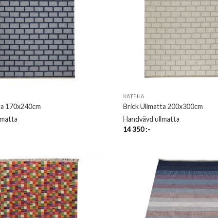
KATEHA
tta 170x240cm
Brick Ullmatta 200x300cm
lmatta
Handvävd ullmatta
14 350
:-