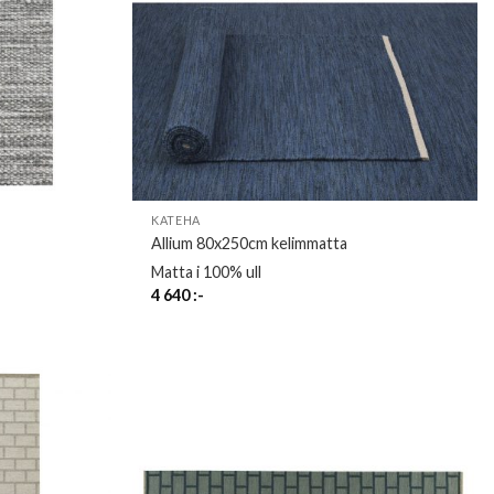
KATEHA
Allium 80x250cm kelimmatta
Matta i 100% ull
4 640
:-