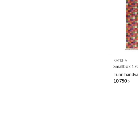
KATEHA
Smallbox 17
Tunn handvä
10 750
:-