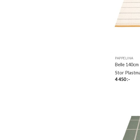
PAPPELINA
Belle 140cm
Stor Plastm
4 450
:-