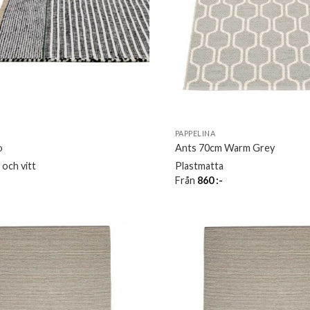
PAPPELINA
o
Ants 70cm Warm Grey
 och vitt
Plastmatta
-
Från
860
:-