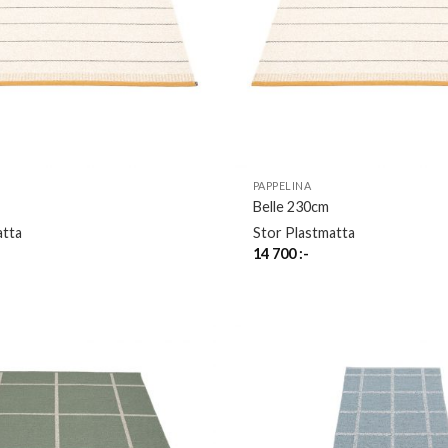
PAPPELINA
Belle 230cm
atta
Stor Plastmatta
14 700
:-