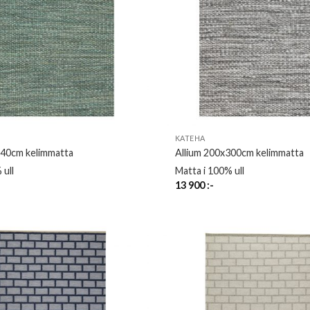
KATEHA
240cm kelimmatta
Allium 200x300cm kelimmatta
 ull
Matta i 100% ull
13 900
:-