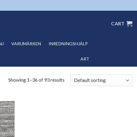
CART
NJ
VARUMÄRKEN
INREDNINGSHJÄLP
ART
Showing 1–36 of 93 results