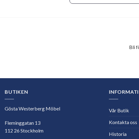
Bli 
E-
postadress
BUTIKEN
INFORMAT
Gösta Westerberg Möbel
Vår Butik
Kontakta oss
Fleminggatan 13
112 26 Stockholm
Historia