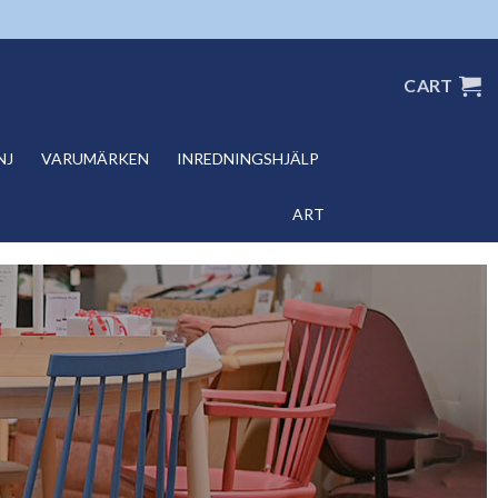
CART
NJ
VARUMÄRKEN
INREDNINGSHJÄLP
ART