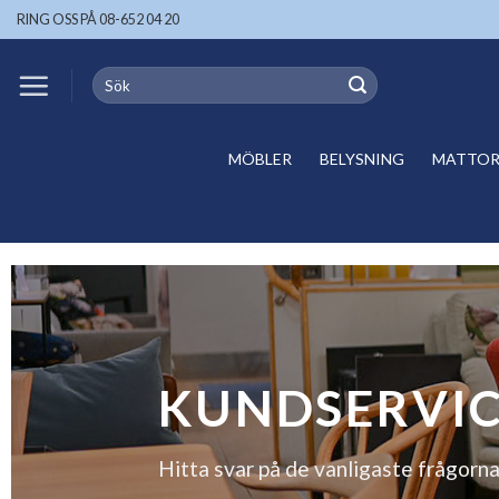
Skip
RING OSS PÅ 08-652 04 20
to
content
Search
for:
MÖBLER
BELYSNING
MATTOR 
KUNDSERVI
Hitta svar på de vanligaste frågorna