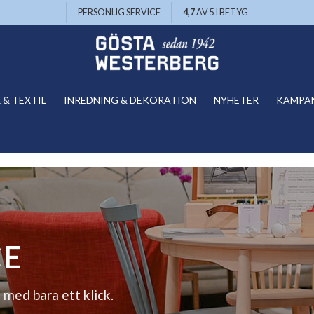
PERSONLIG SERVICE
4,7
AV 5 I BETYG
& TEXTIL
INREDNING & DEKORATION
NYHETER
KAMPA
CE
 med bara ett klick.