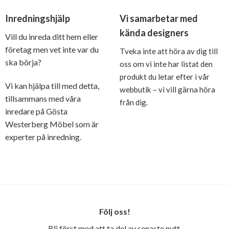
Inredningshjälp
Vi samarbetar med
kända designers
Vill du inreda ditt hem eller
företag men vet inte var du
Tveka inte att höra av dig till
ska börja?
oss om vi inte har listat den
produkt du letar efter i vår
Vi kan hjälpa till med detta,
webbutik – vi vill gärna höra
tillsammans med våra
från dig.
inredare på Gösta
Westerberg Möbel som är
experter på inredning.
Följ oss!
Bli först med att ta del av senaste nytt,