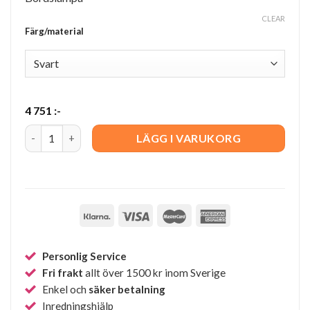
CLEAR
Färg/material
4 751
:-
Streck quantity
LÄGG I VARUKORG
Personlig Service
Fri frakt
allt över 1500 kr inom Sverige
Enkel och
säker betalning
Inredningshjälp