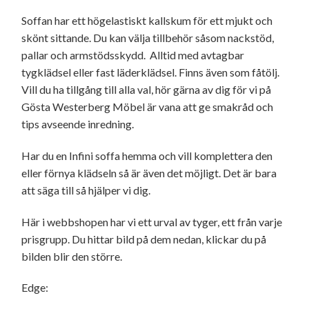
Soffan har ett högelastiskt kallskum för ett mjukt och
skönt sittande. Du kan välja tillbehör såsom nackstöd,
pallar och armstödsskydd. Alltid med avtagbar
tygklädsel eller fast läderklädsel. Finns även som fåtölj.
Vill du ha tillgång till alla val, hör gärna av dig för vi på
Gösta Westerberg Möbel är vana att ge smakråd och
tips avseende inredning.
Har du en Infini soffa hemma och vill komplettera den
eller förnya klädseln så är även det möjligt. Det är bara
att säga till så hjälper vi dig.
Här i webbshopen har vi ett urval av tyger, ett från varje
prisgrupp. Du hittar bild på dem nedan, klickar du på
bilden blir den större.
Edge: