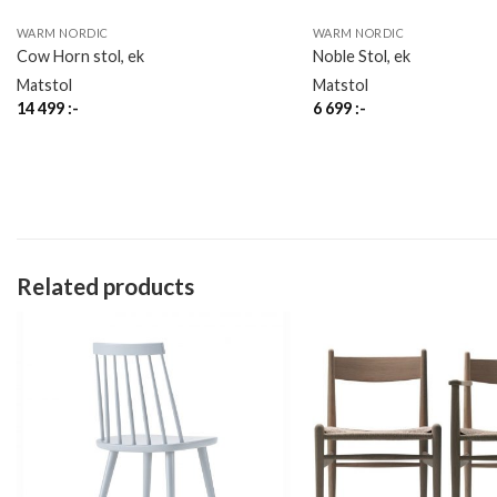
WARM NORDIC
WARM NORDIC
Cow Horn stol, ek
Noble Stol, ek
Matstol
Matstol
14 499
:-
6 699
:-
Related products