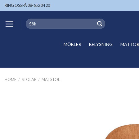
Skip
RING OSS PÅ 08-652 04 20
to
content
Search
for:
MÖBLER
BELYSNING
MATTOR 
HOME
/
STOLAR
/
MATSTOL