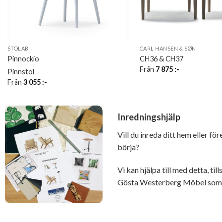
STOLAB
CARL HANSEN & SØN
Pinnockio
CH36 & CH37
Från
7 875
:-
Pinnstol
Från
3 055
:-
Inredningshjälp
Vill du inreda ditt hem eller fö
börja?
Vi kan hjälpa till med detta, t
Gösta Westerberg Möbel som ä