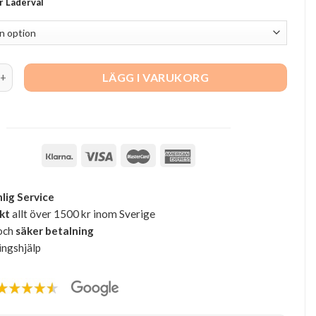
er Läderval
d stol, teakbets quantity
LÄGG I VARUKORG
lig Service
akt
allt över 1500 kr inom Sverige
och
säker betalning
ingshjälp