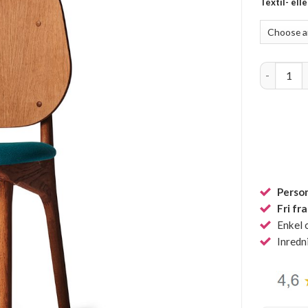
Textil- ell
Noble kläd
Person
Fri fr
Enkel 
Inredn