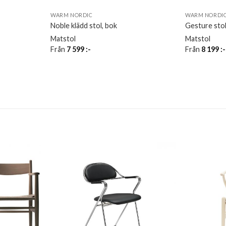
WARM NORDIC
WARM NORDI
Noble klädd stol, bok
Gesture stol,
Matstol
Matstol
Från
7 599
:-
Från
8 199
:-