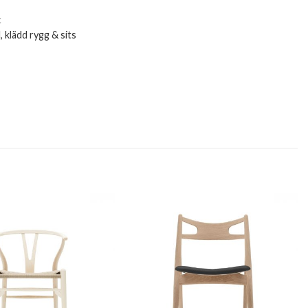
C
 klädd rygg & sits