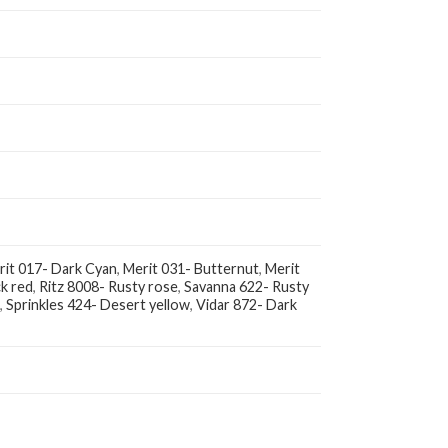
rit 017- Dark Cyan
,
Merit 031- Butternut
,
Merit
ck red
,
Ritz 8008- Rusty rose
,
Savanna 622- Rusty
e
,
Sprinkles 424- Desert yellow
,
Vidar 872- Dark