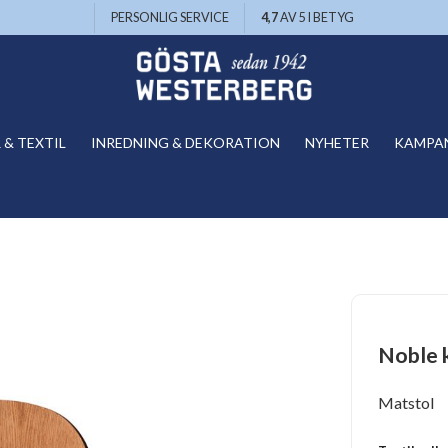
PERSONLIG SERVICE
4,7
AV 5 I BETYG
& TEXTIL
INREDNING & DEKORATION
NYHETER
KAMPA
Noble k
Matstol