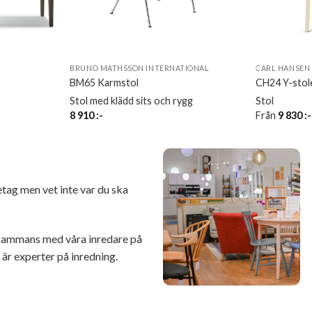
BRUNO MATHSSON INTERNATIONAL
CARL HANSEN 
BM65 Karmstol
CH24 Y-stole
Stol med klädd sits och rygg
Stol
8 910
:-
Från
9 830
:-
retag men vet inte var du ska
illsammans med våra inredare på
r experter på inredning.