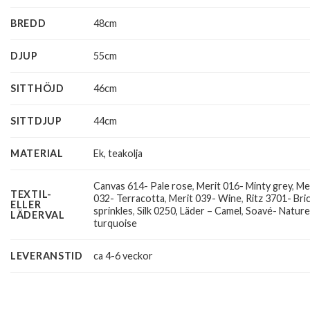
BREDD
48cm
DJUP
55cm
SITTHÖJD
46cm
SITTDJUP
44cm
MATERIAL
Ek, teakolja
Canvas 614- Pale rose
,
Merit 016- Minty grey
,
Me
TEXTIL-
032- Terracotta
,
Merit 039- Wine
,
Ritz 3701- Bri
ELLER
sprinkles
,
Silk 0250, Läder – Camel
,
Soavé- Natur
LÄDERVAL
turquoise
LEVERANSTID
ca 4-6 veckor