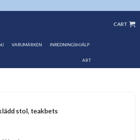
CART
NJ
VARUMÄRKEN
INREDNINGSHJÄLP
ART
lädd stol, teakbets