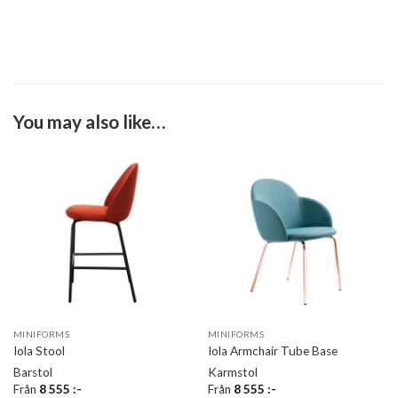
You may also like…
MINIFORMS
MINIFORMS
Iola Stool
Iola Armchair Tube Base
Barstol
Karmstol
Från
8 555
:-
Från
8 555
:-