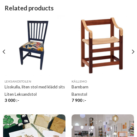
Related products
LEKSANDSTOLEN
KÄLLEMO
Lisskulla, liten stol med klädd sits
Barnbarn
Liten Leksandstol
Barnstol
3 000
:-
7 900
:-