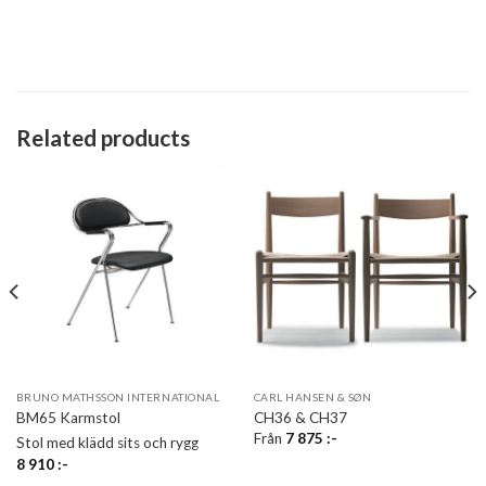
Related products
BRUNO MATHSSON INTERNATIONAL
CARL HANSEN & SØN
BM65 Karmstol
CH36 & CH37
Från
7 875
:-
Stol med klädd sits och rygg
8 910
:-