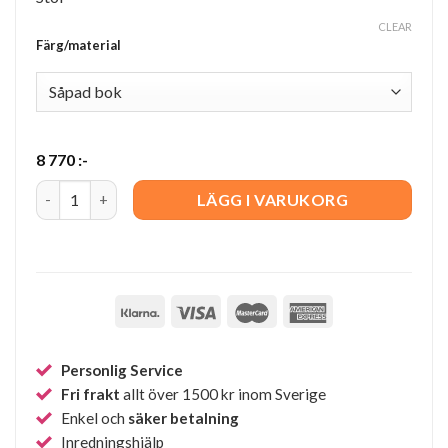
CLEAR
Färg/material
8 770
:-
CH24 Y-stolen Bok sits svart quantity
LÄGG I VARUKORG
Personlig Service
Fri frakt
allt över 1500 kr inom Sverige
Enkel och
säker betalning
Inredningshjälp