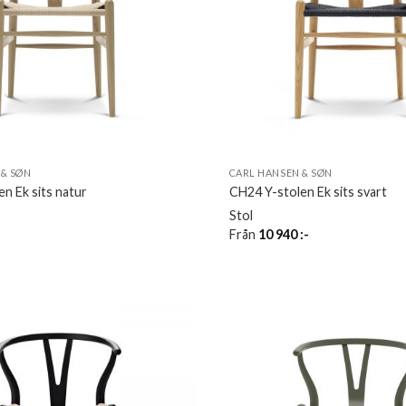
 & SØN
CARL HANSEN & SØN
n Ek sits natur
CH24 Y-stolen Ek sits svart
Stol
-
Från
10 940
:-