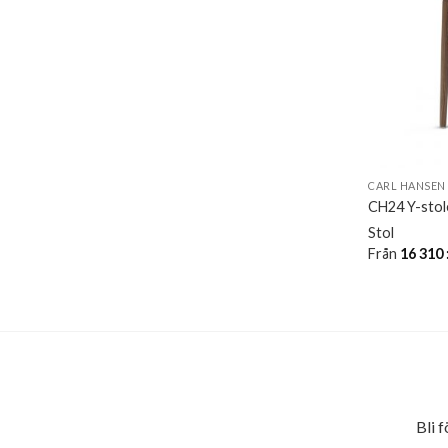
CARL HANSEN
CH24 Y-stole
Stol
Från
16 310
Bli 