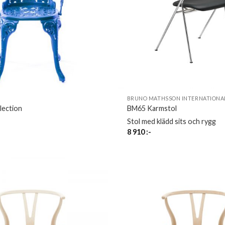
BRUNO MATHSSON INTERNATIONA
lection
BM65 Karmstol
Stol med klädd sits och rygg
8 910
:-