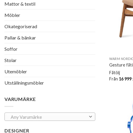
Mattor & textil
Möbler
Okategoriserad
Pallar & bänkar
Soffor
WARM NORDI
Stolar
Gesture fåtö
Utemöbler
Fåtölj
Från
16 999
Utställningsmöbler
VARUMÄRKE
Any Varumärke
DESIGNER