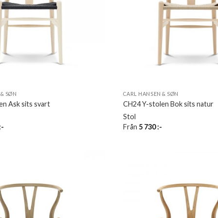
 & SØN
CARL HANSEN & SØN
n Ask sits svart
CH24 Y-stolen Bok sits natur
Stol
:-
Från
5 730
:-