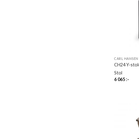
CARL HANSEN
CH24 Y-stole
Stol
6 065
:-