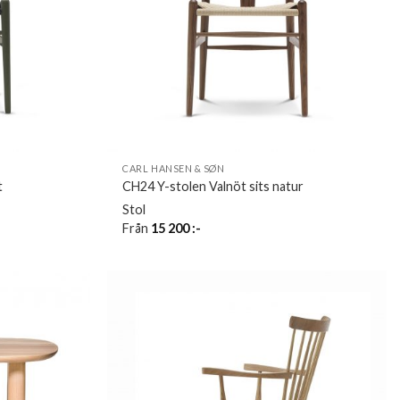
CARL HANSEN & SØN
t
CH24 Y-stolen Valnöt sits natur
Stol
Från
15 200
:-