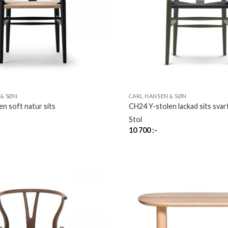
 & SØN
CARL HANSEN & SØN
n soft natur sits
CH24 Y-stolen lackad sits svar
Stol
10 700
:-