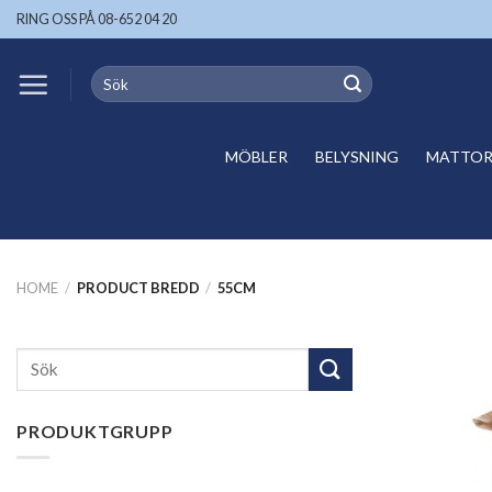
Skip
RING OSS PÅ 08-652 04 20
to
content
Search
for:
MÖBLER
BELYSNING
MATTOR 
HOME
/
PRODUCT BREDD
/
55CM
Search
for:
PRODUKTGRUPP