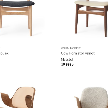
C
WARM NORDIC
ol, ek
Cow Horn stol, valnöt
Matstol
19 999
:-