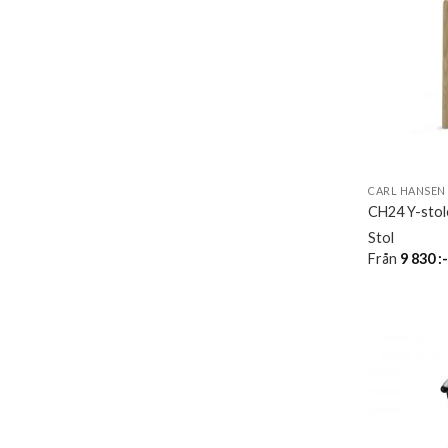
CARL HANSEN
CH24 Y-stole
Stol
Från
9 830
: