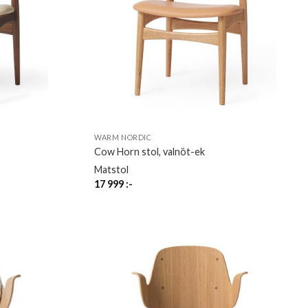
WARM NORDIC
Cow Horn stol, valnöt-ek
Matstol
17 999
:-