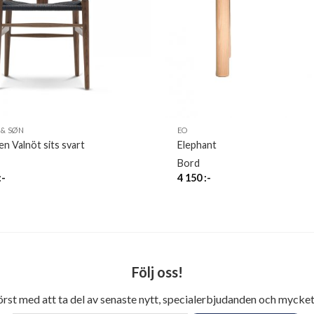
 & SØN
EO
n Valnöt sits svart
Elephant
Bord
:-
4 150
:-
Följ oss!
först med att ta del av senaste nytt, specialerbjudanden och mycket