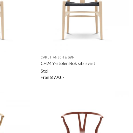
CARL HANSEN & SØN
CH24 Y-stolen Bok sits svart
Stol
Från
8 770
:-