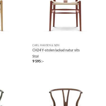
CARL HANSEN & SØN
CH24 Y-stolen lackad natur sits
Stol
9 595
:-