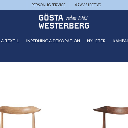
PERSONLIG SERVICE
4,7
AV 5 I BETYG
& TEXTIL
INREDNING & DEKORATION
NYHETER
KAMPA