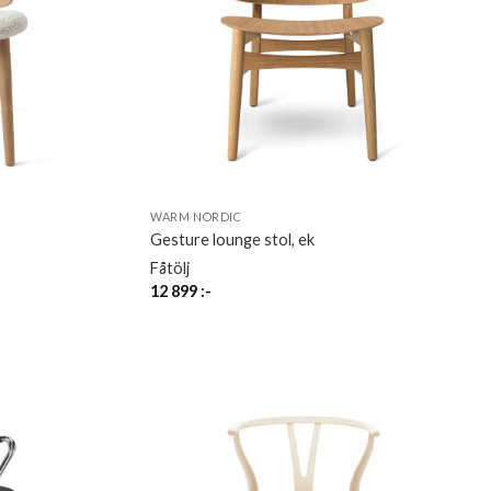
WARM NORDIC
Gesture lounge stol, ek
Fåtölj
12 899
:-