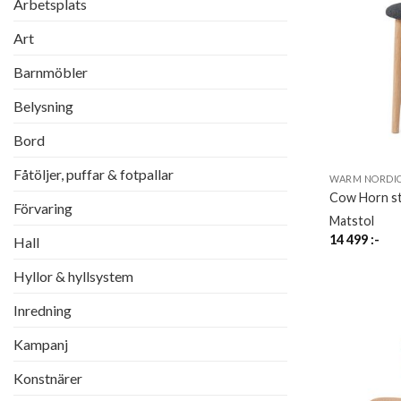
Arbetsplats
Art
Barnmöbler
Belysning
Bord
Fåtöljer, puffar & fotpallar
WARM NORDI
Cow Horn st
Förvaring
Matstol
14 499
:-
Hall
Hyllor & hyllsystem
Inredning
Kampanj
Konstnärer