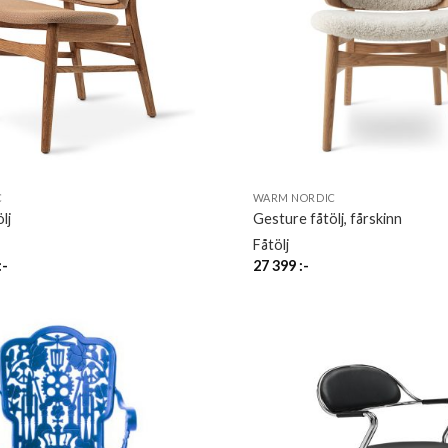
C
WARM NORDIC
lj
Gesture fåtölj, fårskinn
Fåtölj
:-
27 399
:-