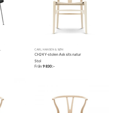
L
CARL HANSEN & SØN
CH24 Y-stolen Ask sits natur
Stol
Från
9 830
:-