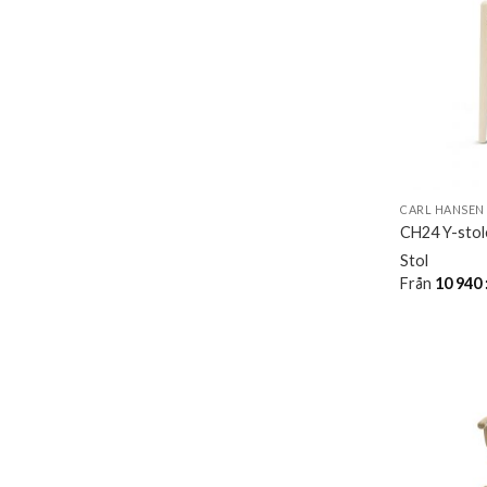
CARL HANSEN
CH24 Y-stole
Stol
Från
10 940