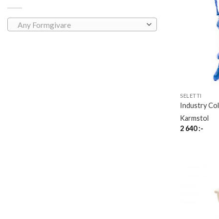
Any Formgivare
SELETTI
Industry Col
Karmstol
2 640
:-