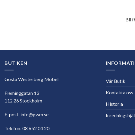
Bli 
E-
postadress
BUTIKEN
INFORMAT
Gösta Westerberg Möbel
Vår Butik
Kontakta oss
Fleminggatan 13
112 26 Stockholm
Historia
E-post:
info@gwm.se
Inredningshjä
Telefon:
08 652 04 20