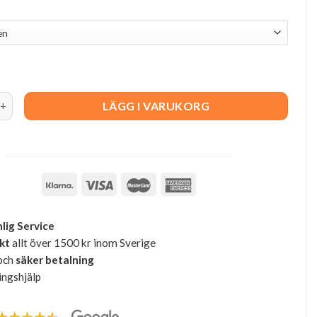
len lackad sits svart quantity
LÄGG I VARUKORG
lig Service
akt
allt över 1500 kr inom Sverige
och
säker betalning
ingshjälp