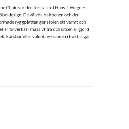
e Chair, var den första stol Hans J. Wegner
möbeldesign. De välvda bakbenen och den
ormade ryggplattan ger stolen ett varmt och
är tillverkat i massivt trä och sitsen är gjord
ek, körsbär eller valnöt. Versionen i bokträ går