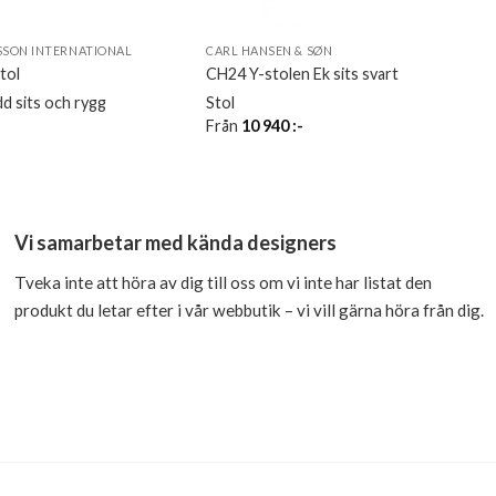
SON INTERNATIONAL
CARL HANSEN & SØN
tol
CH24 Y-stolen Ek sits svart
dd sits och rygg
Stol
Från
10 940
:-
Vi samarbetar med kända designers
Tveka inte att höra av dig till oss om vi inte har listat den
produkt du letar efter i vår webbutik – vi vill gärna höra från dig.