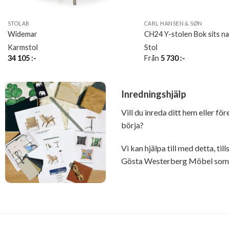
STOLAB
CARL HANSEN & SØN
Widemar
CH24 Y-stolen Bok sits na
Karmstol
Stol
34 105
:-
Från
5 730
:-
Inredningshjälp
Vill du inreda ditt hem eller fö
börja?
Vi kan hjälpa till med detta, t
Gösta Westerberg Möbel som ä