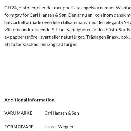
CH24, Y-stolen, eller det mer poetiska engelska namnet Wishbon
formgav för Carl Hansen & Søn. Den är nu en ikon inom dansk 
halvcirkelformade överdelen tillsammans med den eleganta Y-f
välkomnande utseende. Sittbekvämligheten är den bästa. Stativet 
av papperssnöre i svart eller naturfärgat. Träslagen är ask, bok, 
att få täcklackad i en lång rad färger.
Additional information
VARUMÄRKE
Carl Hansen & Søn
FORMGIVARE
Hans J. Wegner