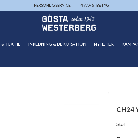
PERSONLIG SERVICE
4,7
AV 5 I BETYG
& TEXTIL
INREDNING & DEKORATION
NYHETER
KAMPA
CH24 Y-
Stol