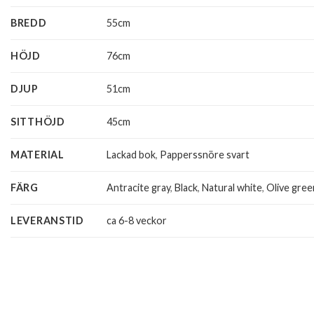
BREDD
55cm
HÖJD
76cm
DJUP
51cm
SITTHÖJD
45cm
MATERIAL
Lackad bok
,
Papperssnöre svart
FÄRG
Antracite gray
,
Black
,
Natural white
,
Olive gree
LEVERANSTID
ca 6-8 veckor