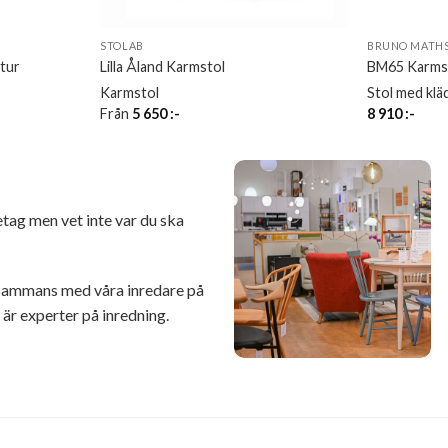
STOLAB
BRUNO MATHS
tur
Lilla Åland Karmstol
BM65 Karms
Karmstol
Stol med klä
Från
5 650
:-
8 910
:-
retag men vet inte var du ska
illsammans med våra inredare på
r experter på inredning.