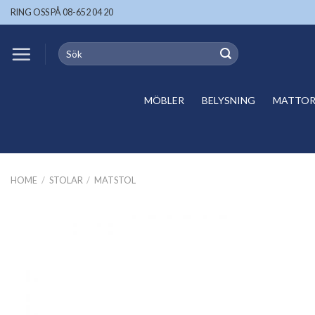
Skip
RING OSS PÅ 08-652 04 20
to
content
Search
for:
MÖBLER
BELYSNING
MATTOR 
HOME
/
STOLAR
/
MATSTOL