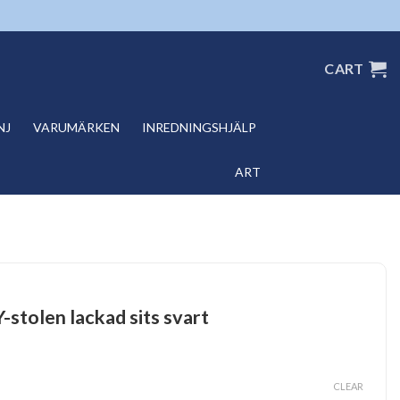
CART
NJ
VARUMÄRKEN
INREDNINGSHJÄLP
ART
stolen lackad sits svart
CLEAR