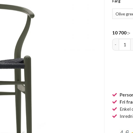
Färg
10 700
:-
CH24 Y-sto
Person
Fri fr
Enkel 
Inredn