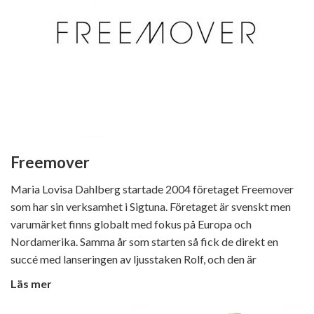
Freemover
Maria Lovisa Dahlberg startade 2004 företaget Freemover
som har sin verksamhet i Sigtuna. Företaget är svenskt men
varumärket finns globalt med fokus på Europa och
Nordamerika. Samma år som starten så fick de direkt en
succé med lanseringen av ljusstaken Rolf, och den är
fortfarande en storsäljare. Namnet Rolf kommer från hennes
Läs mer
pappa, som varit en inspirationskälla för henne. Senare
designade hon ljusstaken Inga som fått namnet efter hennes