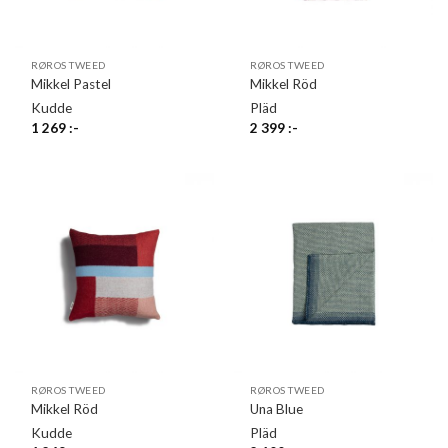
RØROS TWEED
RØROS TWEED
Mikkel Pastel
Mikkel Röd
Kudde
Pläd
1 269
:-
2 399
:-
RØROS TWEED
RØROS TWEED
Mikkel Röd
Una Blue
Kudde
Pläd