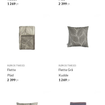
1 269
:-
2 399
:-
RØROS TWEED
RØROS TWEED
Flette
Flette Grå
Pläd
Kudde
2 399
:-
1 269
:-