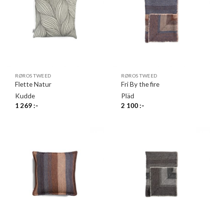
RØROS TWEED
RØROS TWEED
Flette Natur
Fri By the fire
Kudde
Pläd
1 269
:-
2 100
:-