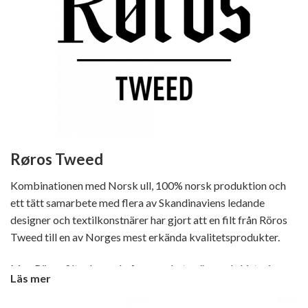
Røros Tweed
Kombinationen med Norsk ull, 100% norsk produktion och
ett tätt samarbete med flera av Skandinaviens ledande
designer och textilkonstnärer har gjort att en filt från Röros
Tweed till en av Norges mest erkända kvalitetsprodukter.
Men Röros filtar har också en mycket spännande historia.
Läs mer
Røros Tweed (som det heter i Norge) är beläget 600 meter
över havet i orten Røros. Platsen är kan tyckas en ovanlig