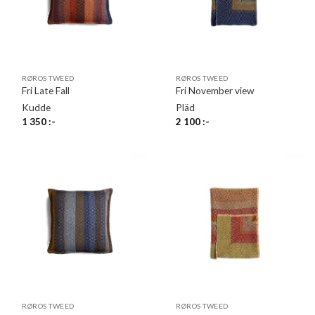
RØROS TWEED
RØROS TWEED
Fri Late Fall
Fri November view
Kudde
Pläd
1 350
:-
2 100
:-
RØROS TWEED
RØROS TWEED