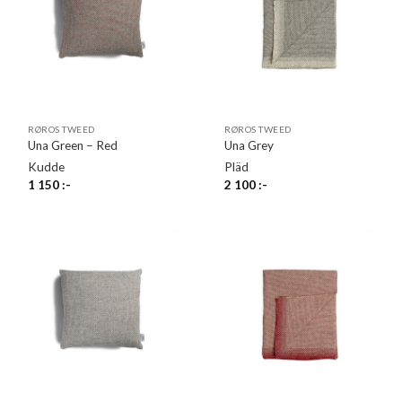
RØROS TWEED
RØROS TWEED
Una Green – Red
Una Grey
Kudde
Pläd
1 150
:-
2 100
:-