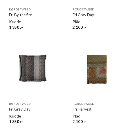
RØROS TWEED
RØROS TWEED
Fri By the fire
Fri Gray Day
Kudde
Pläd
1 350
:-
2 100
:-
RØROS TWEED
RØROS TWEED
Fri Gray Day
Fri Harvest
Kudde
Pläd
1 350
:-
2 100
:-