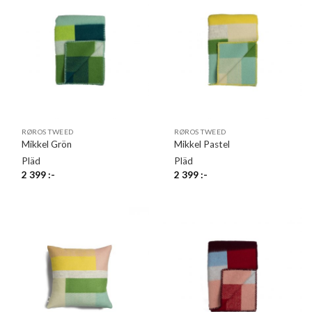
RØROS TWEED
RØROS TWEED
Mikkel Grön
Mikkel Pastel
Pläd
Pläd
2 399
:-
2 399
:-