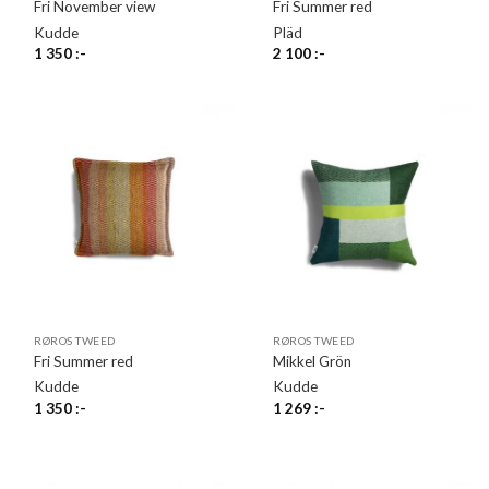
Fri November view
Fri Summer red
Kudde
Pläd
1 350
:-
2 100
:-
RØROS TWEED
RØROS TWEED
Fri Summer red
Mikkel Grön
Kudde
Kudde
1 350
:-
1 269
:-