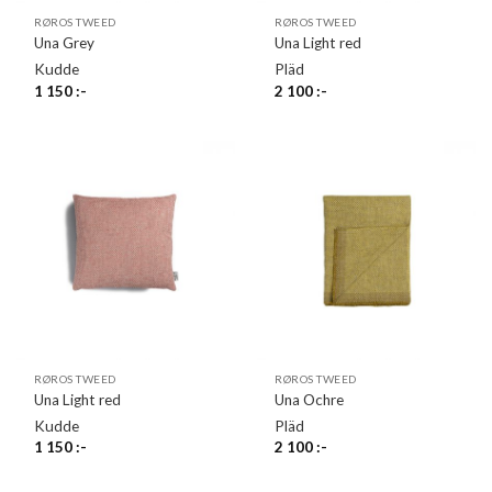
RØROS TWEED
RØROS TWEED
Una Grey
Una Light red
Kudde
Pläd
1 150
:-
2 100
:-
RØROS TWEED
RØROS TWEED
Una Light red
Una Ochre
Kudde
Pläd
1 150
:-
2 100
:-