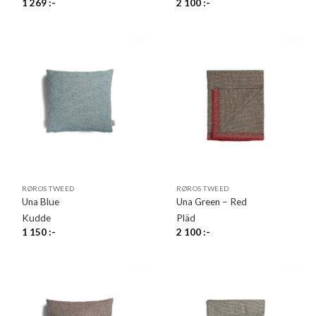
1 269
:-
2 100
:-
RØROS TWEED
RØROS TWEED
Una Blue
Una Green – Red
Kudde
Pläd
1 150
:-
2 100
:-