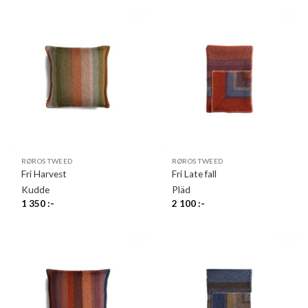
RØROS TWEED
RØROS TWEED
Fri Harvest
Fri Late fall
Kudde
Pläd
1 350
:-
2 100
:-