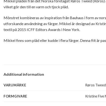
Mikkel pläden från det Norska företaget Røros Tweed (Röros) är
vilket gör den till en varm och tjock pläd.
Mönstret kombineras av inspiration från Bauhaus i form av nors
utforskande användning av färger. Mikkel är designad av Kristi
textil på 2015 ICFF Editors Awards i New York.
Mikkel finns som pläd eller kudde i flera färger. Denna filt är pa
Additional information
VARUMÄRKE
Røros Tweed
FORMGIVARE
Kristine Five