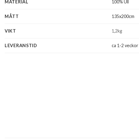
MATERIAL
100% Ull
MÅTT
135x200cm
VIKT
1,2kg
LEVERANSTID
ca 1-2 veckor