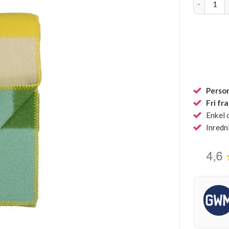
Person
Fri fr
Enkel 
Inredn