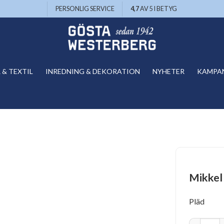
PERSONLIG SERVICE
4,7
AV 5 I BETYG
& TEXTIL
INREDNING & DEKORATION
NYHETER
KAMPA
Mikkel
Pläd
Mikkel Pas