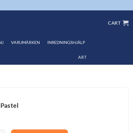
CART
NJ
VARUMÄRKEN
INREDNINGSHJÄLP
ART
 Pastel
tel quantity