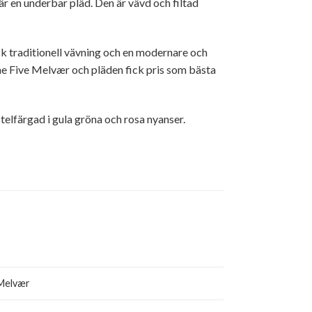
 en underbar pläd. Den är vävd och filtad
k traditionell vävning och en modernare och
ne Five Melvær och pläden fick pris som bästa
stelfärgad i gula gröna och rosa nyanser.
 Melvær