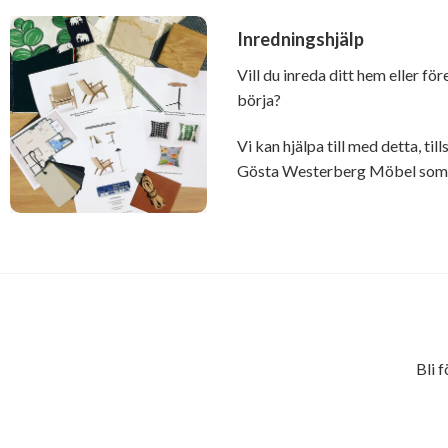
Inredningshjälp
Vill du inreda ditt hem eller fö
börja?
Vi kan hjälpa till med detta, t
Gösta Westerberg Möbel som ä
Bli 
E-
postadress