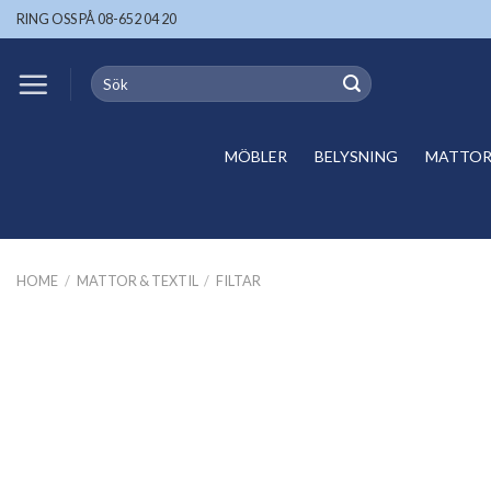
Skip
RING OSS PÅ 08-652 04 20
to
content
Search
for:
MÖBLER
BELYSNING
MATTOR 
HOME
/
MATTOR & TEXTIL
/
FILTAR