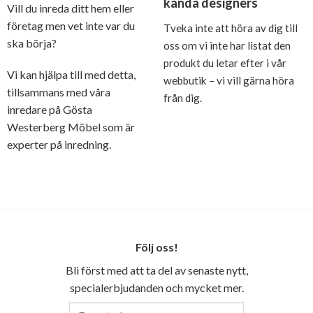
kända designers
Vill du inreda ditt hem eller
företag men vet inte var du
Tveka inte att höra av dig till
ska börja?
oss om vi inte har listat den
produkt du letar efter i vår
Vi kan hjälpa till med detta,
webbutik – vi vill gärna höra
tillsammans med våra
från dig.
inredare på Gösta
Westerberg Möbel som är
experter på inredning.
Följ oss!
Bli först med att ta del av senaste nytt,
specialerbjudanden och mycket mer.
E-