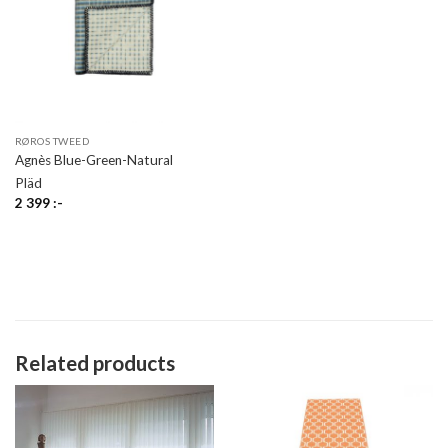
RØROS TWEED
Agnès Blue-Green-Natural
Pläd
2 399
:-
Related products