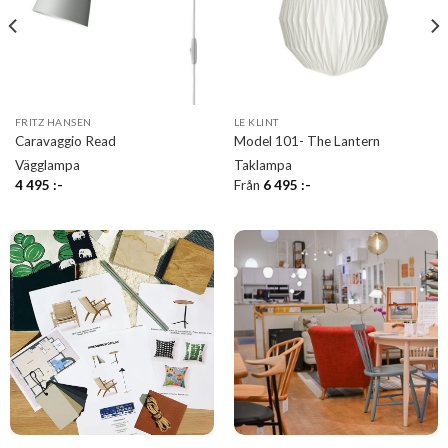
FRITZ HANSEN
LE KLINT
Caravaggio Read
Model 101- The Lantern
Vägglampa
Taklampa
4 495
:-
Från
6 495
:-