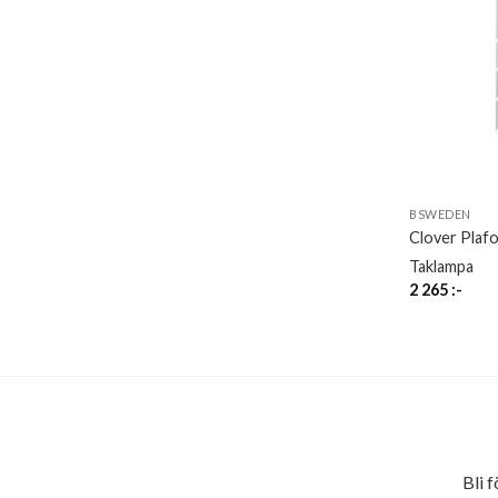
BSWEDEN
Clover Plaf
Taklampa
2 265
:-
Bli 