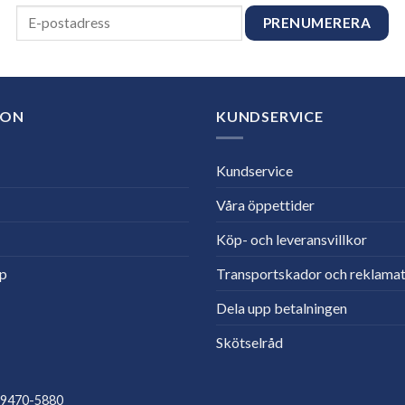
ION
KUNDSERVICE
Kundservice
Våra öppettider
Köp- och leveransvillkor
lp
Transportskador och reklamat
Dela upp betalningen
Skötselråd
559470-5880