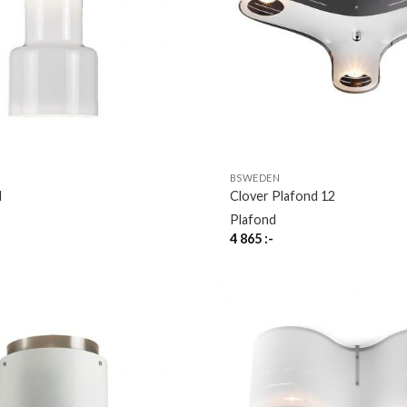
BSWEDEN
l
Clover Plafond 12
Plafond
4 865
:-