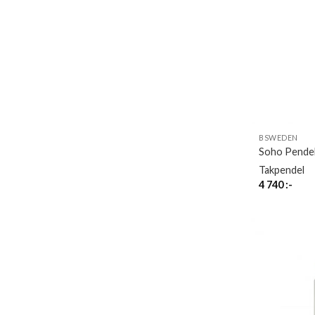
BSWEDEN
Soho Pende
Takpendel
4 740
:-