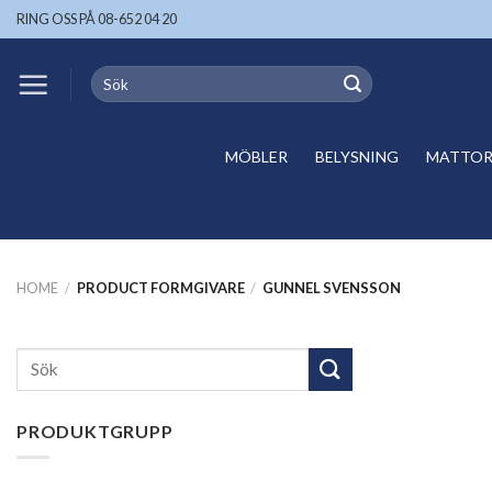
Skip
RING OSS PÅ 08-652 04 20
to
content
Search
for:
MÖBLER
BELYSNING
MATTOR 
HOME
/
PRODUCT FORMGIVARE
/
GUNNEL SVENSSON
Search
for:
PRODUKTGRUPP