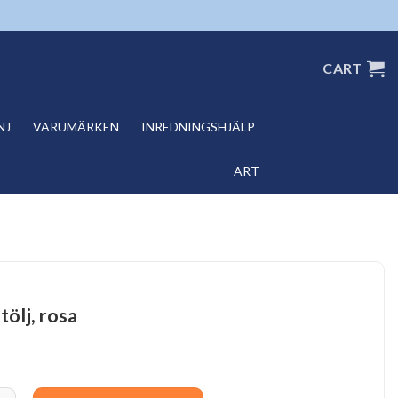
CART
NJ
VARUMÄRKEN
INREDNINGSHJÄLP
ART
tölj, rosa
j, rosa quantity