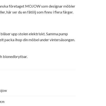
franska företaget MOJOW som designar möbler
, här ser du en fåtölj som finns i flera färger.
blåser upp stolen elektriskt. Samma pump
elt packa ihop din möbel under vintersäsongen.
ch bionedbrytbar.
ojow
0cm