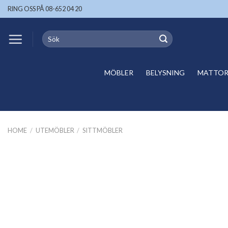
Skip
RING OSS PÅ 08-652 04 20
to
content
Search
for:
MÖBLER
BELYSNING
MATTOR 
HOME
/
UTEMÖBLER
/
SITTMÖBLER