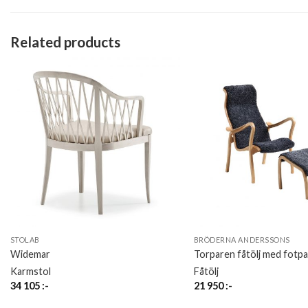
Related products
STOLAB
BRÖDERNA ANDERSSONS
Widemar
Torparen fåtölj med fotpal
Karmstol
Fåtölj
34 105
:-
21 950
:-