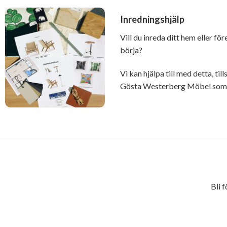
Inredningshjälp
Vill du inreda ditt hem eller fö
börja?
Vi kan hjälpa till med detta, t
Gösta Westerberg Möbel som ä
Bli 
E-
postadress