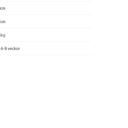
3cm
7cm
6kg
 6-8 veckor