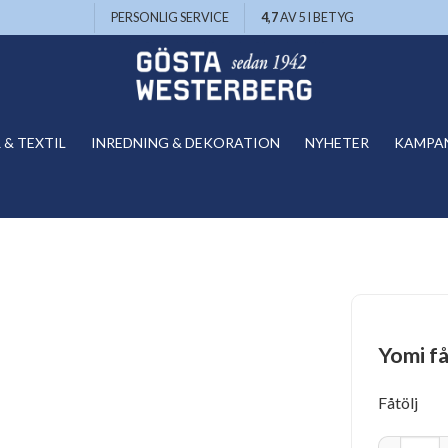
PERSONLIG SERVICE
4,7
AV 5 I BETYG
& TEXTIL
INREDNING & DEKORATION
NYHETER
KAMPA
Yomi få
Fåtölj
Yomi fåtöl