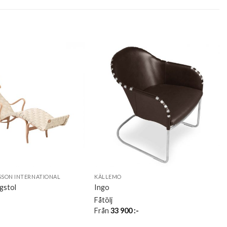
SON INTERNATIONAL
KÄLLEMO
ggstol
Ingo
Fåtölj
Från
33 900
:-