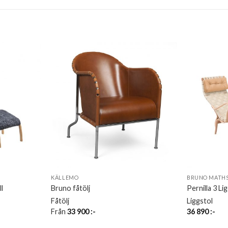
KÄLLEMO
BRUNO MATHS
l
Bruno fåtölj
Pernilla 3 Li
Fåtölj
Liggstol
Från
33 900
:-
36 890
:-