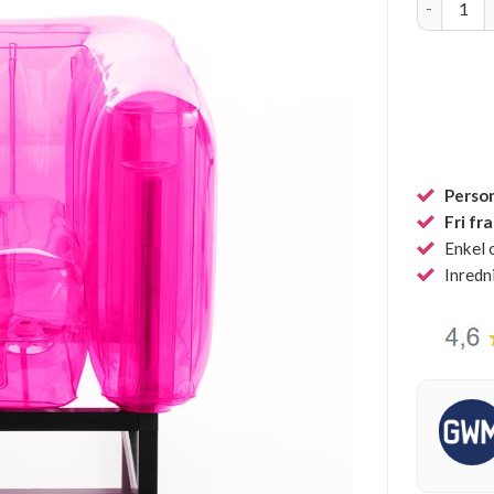
Person
Fri fr
Enkel 
Inredn