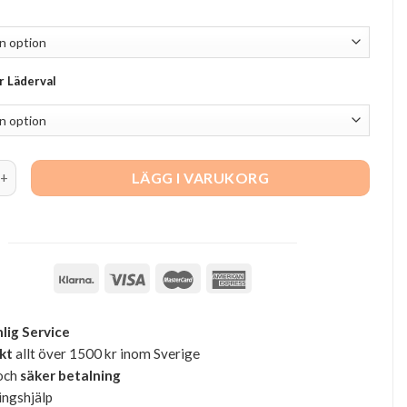
er Läderval
ddfåtölj quantity
LÄGG I VARUKORG
lig Service
akt
allt över 1500 kr inom Sverige
och
säker betalning
ingshjälp