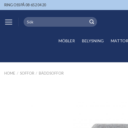
Skip
RING OSS PÅ 08-652 04 20
to
content
Search
for:
MÖBLER
BELYSNING
MATTOR 
HOME
/
SOFFOR
/
BÄDDSOFFOR