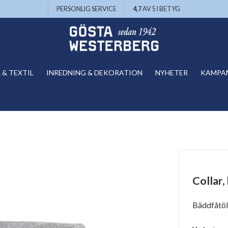
PERSONLIG SERVICE
4,7
AV 5 I BETYG
& TEXTIL
INREDNING & DEKORATION
NYHETER
KAMPA
Collar,
Bäddfåtöl