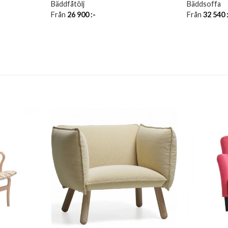
Bäddfåtölj
Bäddsoffa
Från
26 900
:-
Från
32 540