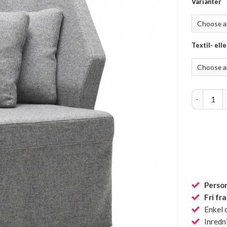
Varianter
Textil- ell
Collar, bä
Person
Fri fr
Enkel 
Inredn