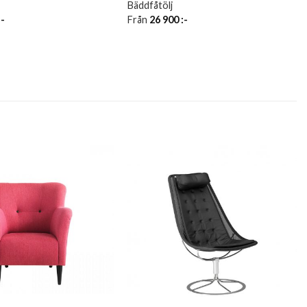
Bäddfåtölj
:-
Från
26 900
:-