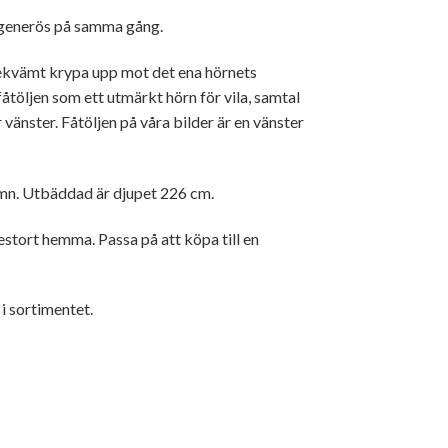
 generös på samma gång.
 bekvämt krypa upp mot det ena hörnets
öljen som ett utmärkt hörn för vila, samtal
r vänster. Fåtöljen på våra bilder är en vänster
sömn. Utbäddad är djupet 226 cm.
estort hemma. Passa på att köpa till en
 i sortimentet.