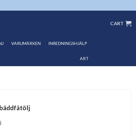
CART
NJ
VARUMÄRKEN
INREDNINGSHJÄLP
ART
 bäddfåtölj
j