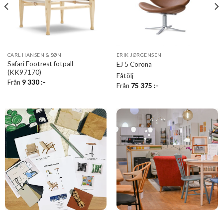
CARL HANSEN & SØN
ERIK JØRGENSEN
Safari Footrest fotpall
EJ 5 Corona
(KK97170)
Fåtölj
Från
9 330
:-
Från
75 375
:-