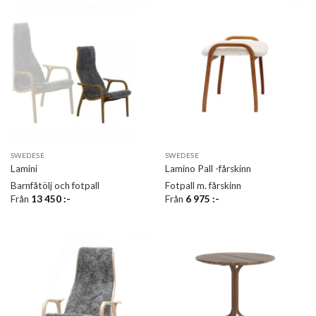
SWEDESE
SWEDESE
Lamini
Lamino Pall -fårskinn
Barnfåtölj och fotpall
Fotpall m. fårskinn
Från
13 450
:-
Från
6 975
:-