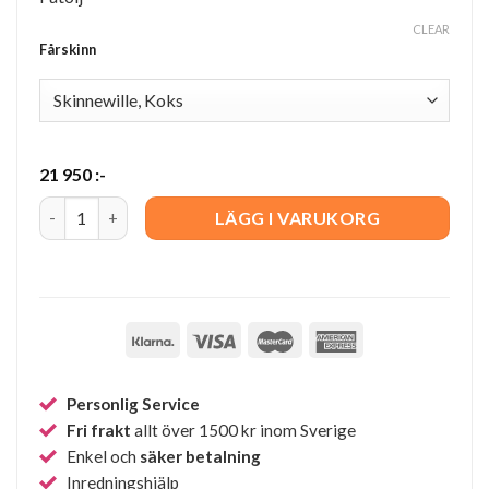
CLEAR
Fårskinn
21 950
:-
Torparen fåtölj med fotpall quantity
LÄGG I VARUKORG
Personlig Service
Fri frakt
allt över 1500 kr inom Sverige
Enkel och
säker betalning
Inredningshjälp