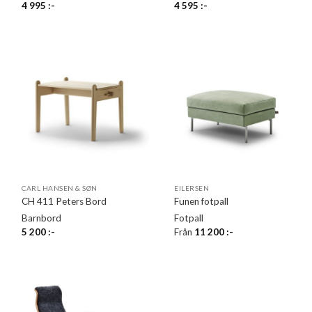
4 995
:-
4 595
:-
CARL HANSEN & SØN
EILERSEN
CH 411 Peters Bord
Funen fotpall
Barnbord
Fotpall
5 200
:-
Från
11 200
:-