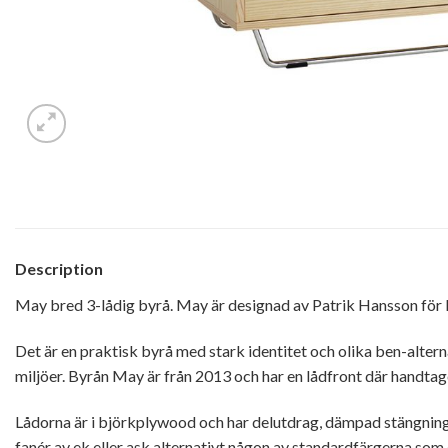
Description
May bred 3-lådig byrå. May är designad av Patrik Hansson för 
Det är en praktisk byrå med stark identitet och olika ben-alter
miljöer. Byrån May är från 2013 och har en lådfront där handtag
Lådorna är i björkplywood och har delutdrag, dämpad stängnin
fanér av ek eller ask alternativt någon av standardfärgerna som 