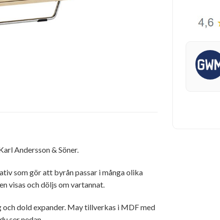
Karl Andersson & Söner.
nativ som gör att byrån passar i många olika
en visas och döljs om vartannat.
g och dold expander. May tillverkas i MDF med
du ser nedan.