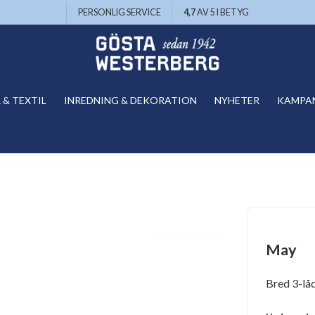
PERSONLIG SERVICE
4,7
AV 5 I BETYG
& TEXTIL
INREDNING & DEKORATION
NYHETER
KAMPA
May
Bred 3-lå