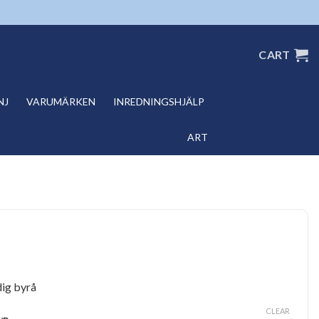
CART
NJ
VARUMÄRKEN
INREDNINGSHJÄLP
ART
dig byrå
CLEAR