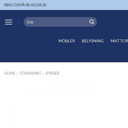
Skip
RING OSS PÅ 08-652 04 20
to
content
Search
for:
MÖBLER
BELYSNING
MATTOR 
HOME
/
FÖRVARING
/
BYRÅER