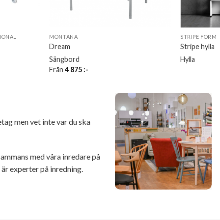
IONAL
MONTANA
STRIPE FORM
Dream
Stripe hylla
Sängbord
Hylla
Från
4 875
:-
retag men vet inte var du ska
illsammans med våra inredare på
r experter på inredning.