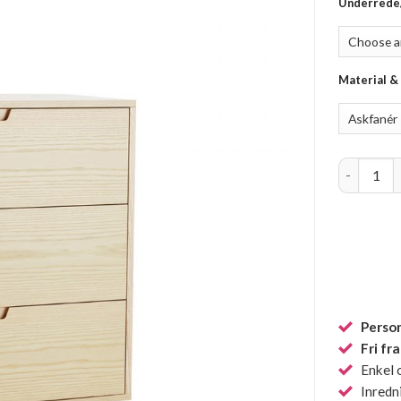
Underrede
Material &
May quant
Person
Fri fr
Enkel 
Inredn