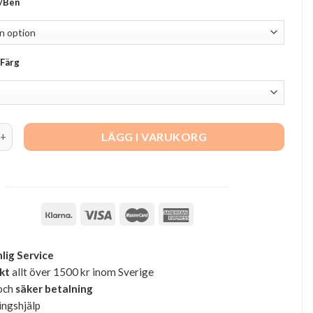
/Ben
 Färg
ity
LÄGG I VARUKORG
lig Service
akt
allt över 1500 kr inom Sverige
och
säker betalning
ingshjälp