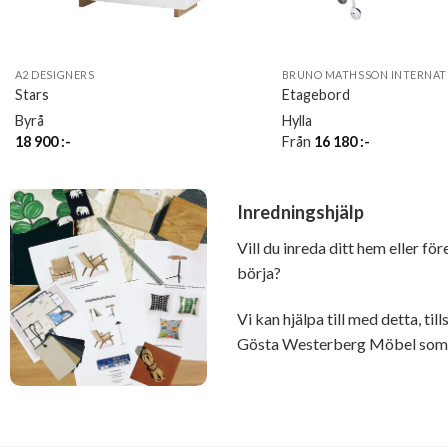
A2 DESIGNERS
BRUNO MATHSSON INTERNAT
Stars
Etagebord
Byrå
Hylla
18 900
:-
Från
16 180
:-
Inredningshjälp
Vill du inreda ditt hem eller fö
börja?
Vi kan hjälpa till med detta, t
Gösta Westerberg Möbel som ä