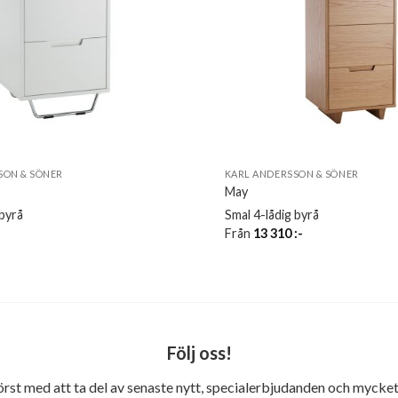
SON & SÖNER
KARL ANDERSSON & SÖNER
May
 byrå
Smal 4-lådig byrå
-
Från
13 310
:-
Följ oss!
först med att ta del av senaste nytt, specialerbjudanden och mycket