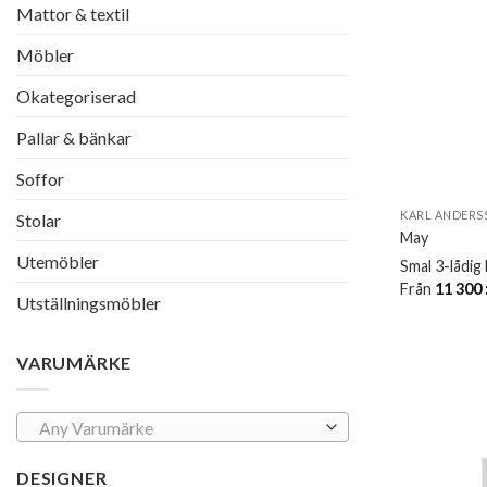
Mattor & textil
Möbler
Okategoriserad
Pallar & bänkar
Soffor
KARL ANDERS
Stolar
May
Utemöbler
Smal 3-lådig
Från
11 300
Utställningsmöbler
VARUMÄRKE
Any Varumärke
DESIGNER