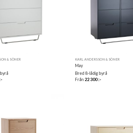
SON & SÖNER
KARL ANDERSSON & SÖNER
May
 byrå
Bred 8-lådig byrå
:-
Från
22 300
:-