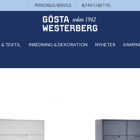
PERSONLIG SERVICE
4,7
AV 5 I BETYG
& TEXTIL
INREDNING & DEKORATION
NYHETER
KAMPA