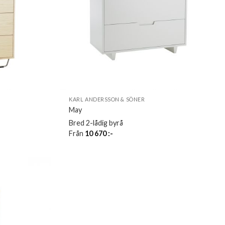
KARL ANDERSSON & SÖNER
May
Bred 2-lådig byrå
Från
10 670
:-