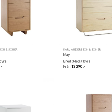
SON & SÖNER
KARL ANDERSSON & SÖNER
May
 byrå
Bred 3-lådig byrå
:-
Från
13 290
:-