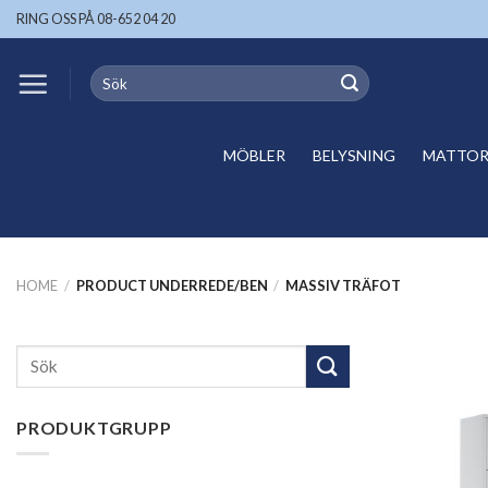
Skip
RING OSS PÅ 08-652 04 20
to
content
Search
for:
MÖBLER
BELYSNING
MATTOR 
HOME
/
PRODUCT UNDERREDE/BEN
/
MASSIV TRÄFOT
Search
for:
PRODUKTGRUPP