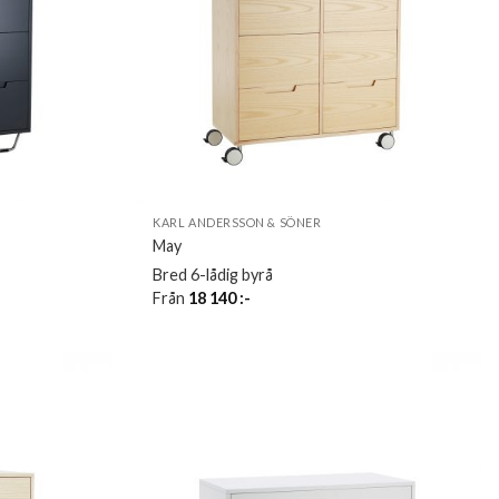
KARL ANDERSSON & SÖNER
May
Bred 6-lådig byrå
Från
18 140
:-