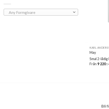
Any Formgivare
KARL ANDERS
May
Smal 2-lådig
Från
9 220
:
Bli 