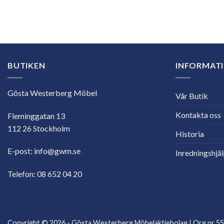
E-
postadress
BUTIKEN
INFORMAT
Gösta Westerberg Möbel
Vår Butik
Kontakta oss
Fleminggatan 13
112 26 Stockholm
Historia
E-post:
info@gwm.se
Inredningshjä
Telefon:
08 652 04 20
Copyright © 2026 - Gösta Westerberg Möbelaktiebolag | Org.nr 