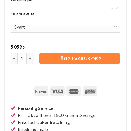
CLEAR
Färg/material
5 059
:-
Talk Golvlampa quantity
LÄGG I VARUKORG
Personlig Service
Fri frakt
allt över 1500 kr inom Sverige
Enkel och
säker betalning
Inredningshjälp