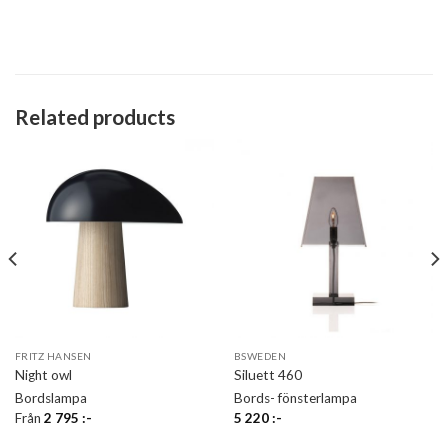
Related products
FRITZ HANSEN
BSWEDEN
Night owl
Siluett 460
Bordslampa
Bords- fönsterlampa
Från
2 795
:-
5 220
:-