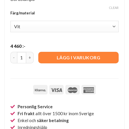
CLEAR
Färg/material
4 460
:-
Talk Bordslampa quantity
LÄGG I VARUKORG
Personlig Service
Fri frakt
allt över 1500 kr inom Sverige
Enkel och
säker betalning
Inredningshjälp