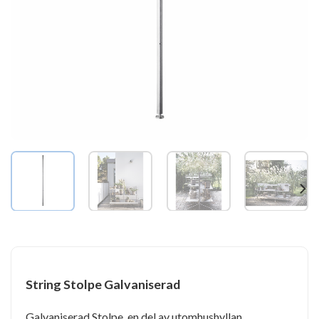
String Stolpe Galvaniserad
Galvaniserad Stolpe, en del av utomhushyllan