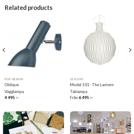
Related products
FOX DESIGN
LE KLINT
Oblique
Model 101- The Lantern
Vägglampa
Taklampa
4 495
:-
Från
6 495
:-