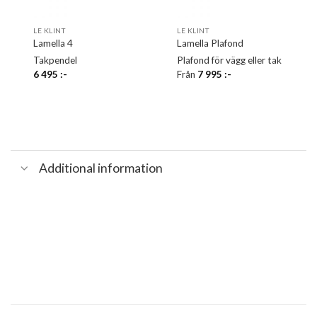
LE KLINT
LE KLINT
Lamella 4
Lamella Plafond
Takpendel
Plafond för vägg eller tak
6 495
:-
Från
7 995
:-
Additional information