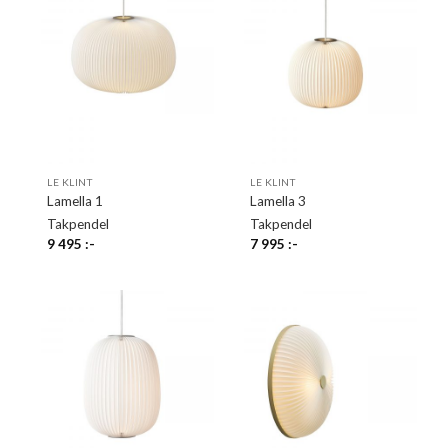
LE KLINT
LE KLINT
Lamella 1
Lamella 3
Takpendel
Takpendel
9 495
:-
7 995
:-