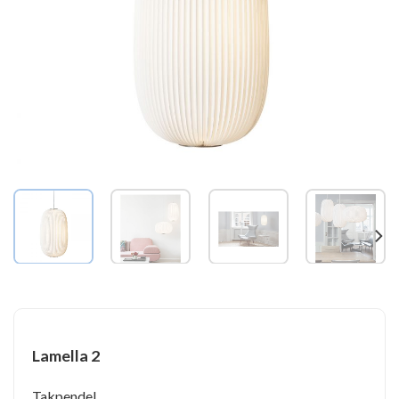
Lamella 2
Takpendel