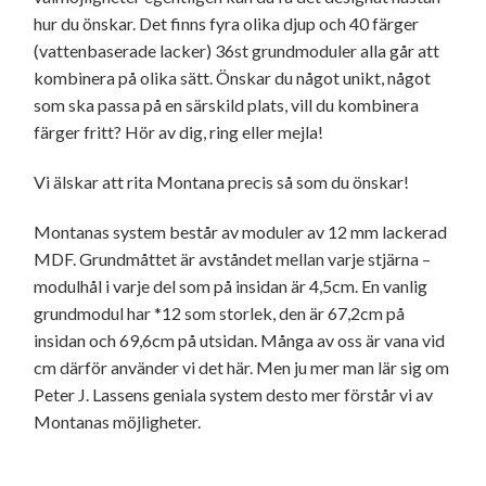
hur du önskar. Det finns fyra olika djup och 40 färger
(vattenbaserade lacker) 36st grundmoduler alla går att
kombinera på olika sätt. Önskar du något unikt, något
som ska passa på en särskild plats, vill du kombinera
färger fritt? Hör av dig, ring eller mejla!
Vi älskar att rita Montana precis så som du önskar!
Montanas system består av moduler av 12 mm lackerad
MDF. Grundmåttet är avståndet mellan varje stjärna –
modulhål i varje del som på insidan är 4,5cm. En vanlig
grundmodul har *12 som storlek, den är 67,2cm på
insidan och 69,6cm på utsidan. Många av oss är vana vid
cm därför använder vi det här. Men ju mer man lär sig om
Peter J. Lassens geniala system desto mer förstår vi av
Montanas möjligheter.