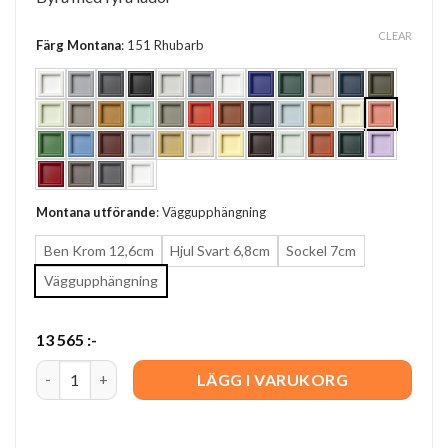
CLEAR
Färg Montana
:
151 Rhubarb
Montana utförande
:
Väggupphängning
Ben Krom 12,6cm
Hjul Svart 6,8cm
Sockel 7cm
Väggupphängning
13 565
:-
Dresser 02 quantity
LÄGG I VARUKORG