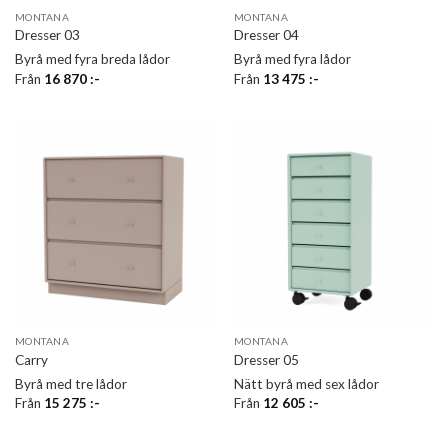
MONTANA
MONTANA
Dresser 03
Dresser 04
Byrå med fyra breda lådor
Byrå med fyra lådor
Från
16 870
:-
Från
13 475
:-
MONTANA
MONTANA
Carry
Dresser 05
Byrå med tre lådor
Nätt byrå med sex lådor
Från
15 275
:-
Från
12 605
:-