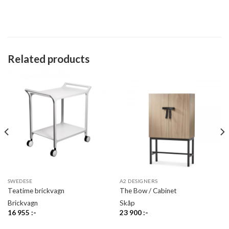
Related products
SWEDESE
A2 DESIGNERS
Teatime brickvagn
The Bow / Cabinet
Brickvagn
Skåp
16 955
:-
23 900
:-