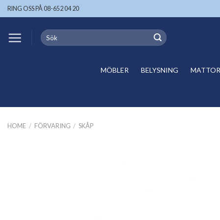
Skip
RING OSS PÅ 08-652 04 20
to
content
Search
for:
MÖBLER
BELYSNING
MATTOR 
HOME
/
FÖRVARING
/
SKÅP