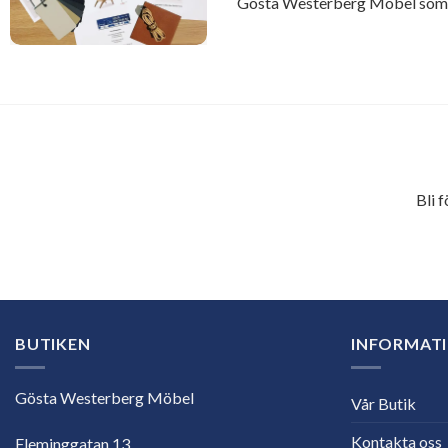
Gösta Westerberg Möbel som ä
Bli 
E-
postadress
BUTIKEN
INFORMAT
Gösta Westerberg Möbel
Vår Butik
Kontakta oss
Fleminggatan 13