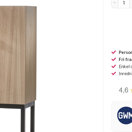
Person
Fri fr
Enkel 
Inredn