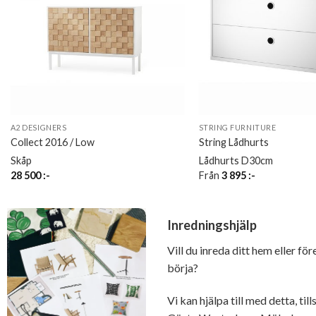
A2 DESIGNERS
STRING FURNITURE
Collect 2016 / Low
String Lådhurts
Skåp
Lådhurts D30cm
28 500
:-
Från
3 895
:-
Inredningshjälp
Vill du inreda ditt hem eller fö
börja?
Vi kan hjälpa till med detta, t