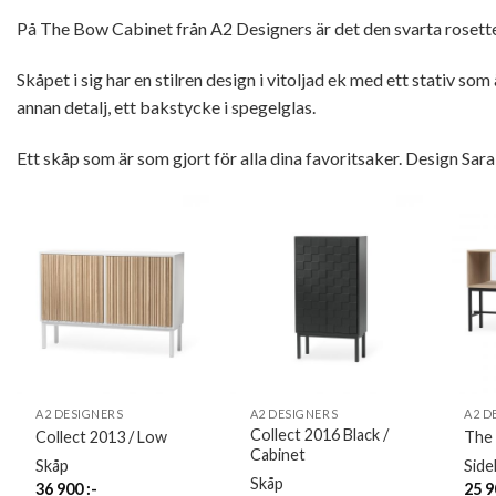
På The Bow Cabinet från A2 Designers är det den svarta rosette
Skåpet i sig har en stilren design i vitoljad ek med ett stativ s
annan detalj, ett bakstycke i spegelglas.
Ett skåp som är som gjort för alla dina favoritsaker. Design Sara
A2 DESIGNERS
A2 DESIGNERS
A2 D
Collect 2016 Black /
Collect 2013 / Low
The 
Cabinet
Skåp
Side
Skåp
36 900
:-
25 