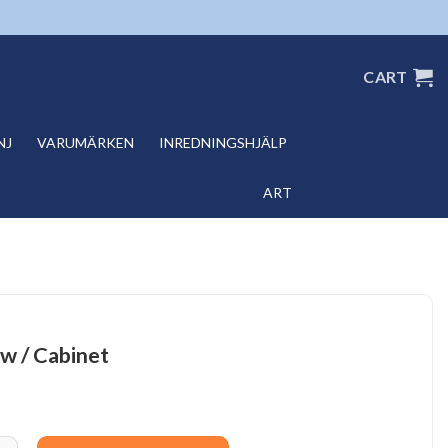
CART
NJ
VARUMÄRKEN
INREDNINGSHJÄLP
ART
w / Cabinet
 Cabinet quantity