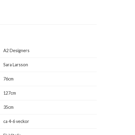
A2 Designers
Sara Larsson
76cm
127cm
35cm
ca 4-6 veckor