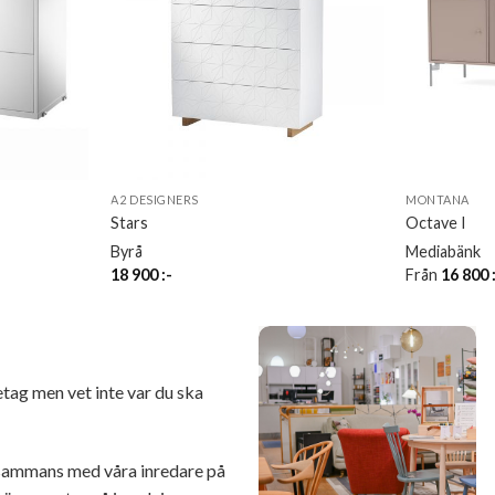
A2 DESIGNERS
MONTANA
Stars
Octave I
Byrå
Mediabänk
18 900
:-
Från
16 800
retag men vet inte var du ska
illsammans med våra inredare på