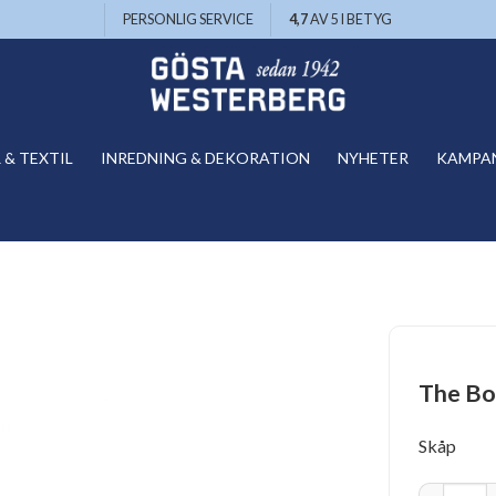
PERSONLIG SERVICE
4,7
AV 5 I BETYG
& TEXTIL
INREDNING & DEKORATION
NYHETER
KAMPA
The Bo
Skåp
The Bow /