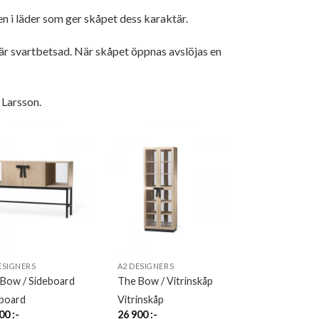
n i läder som ger skåpet dess karaktär.
om är svartbetsad. När skåpet öppnas avslöjas en
 Larsson.
ESIGNERS
A2 DESIGNERS
Bow / Sideboard
The Bow / Vitrinskåp
board
Vitrinskåp
900
:-
26 900
:-