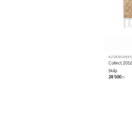
A2 DESIGNERS
Collect 2016
Skåp
28 500
:-