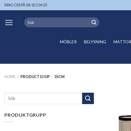
Skip
RING OSS PÅ 08-652 04 20
to
content
Search
for:
MÖBLER
BELYSNING
MATTOR 
HOME
/
PRODUCT DJUP
/
35CM
Search
for:
PRODUKTGRUPP