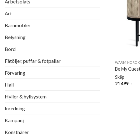
Arbetsplats
Art
Barnmöbler
Belysning
Bord
Fåtöljer, puffar & fotpallar
WARM NORDI
Be My Guest
Förvaring
Skåp
21 499
:-
Hall
Hyllor & hyllsystem
Inredning
Kampanj
Konstnärer