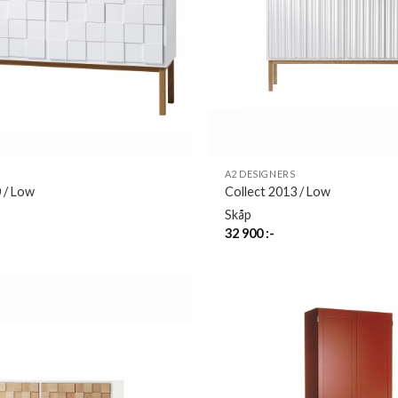
A2 DESIGNERS
 / Low
Collect 2013 / Low
Skåp
32 900
:-