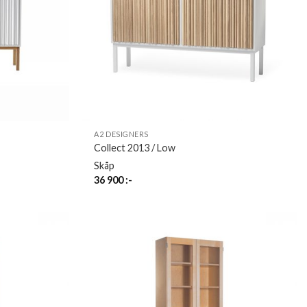
A2 DESIGNERS
Collect 2013 / Low
Skåp
36 900
:-