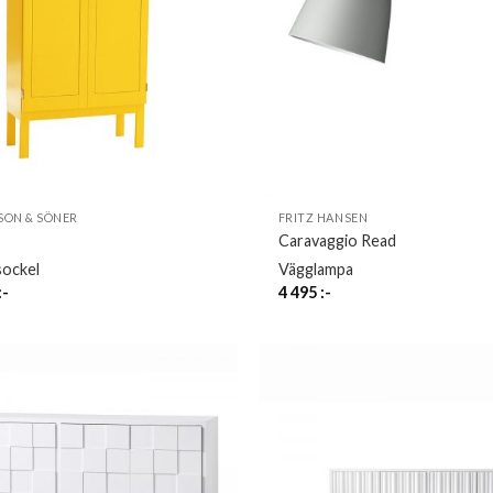
SON & SÖNER
FRITZ HANSEN
Caravaggio Read
sockel
Vägglampa
:-
4 495
:-