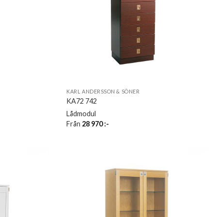
KARL ANDERSSON & SÖNER
KA72 742
Lådmodul
Från
28 970
:-