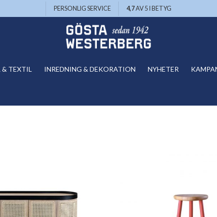
PERSONLIG SERVICE
4,7
AV 5 I BETYG
& TEXTIL
INREDNING & DEKORATION
NYHETER
KAMPA