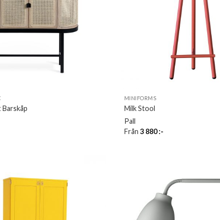
C
MINIFORMS
 Barskåp
Milk Stool
Pall
Från
3 880
:-