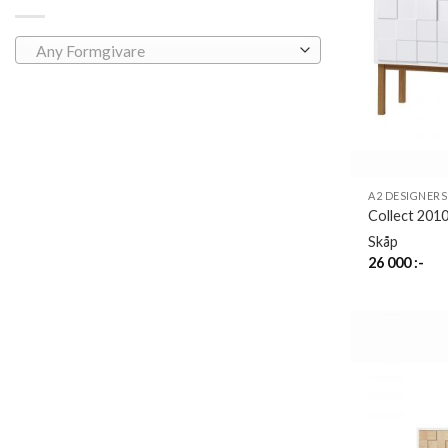
Any Formgivare
A2 DESIGNERS
Collect 2010
Skåp
26 000
:-