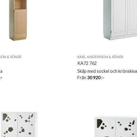
SON & SÖNER
KARL ANDERSSON & SÖNER
KA72 762
la
Skåp med sockel och krönskiva
:-
Från
30 920
:-