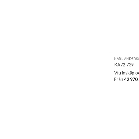
KARL ANDERS
KA72 739
Vitrinskåp o
Från
42 970