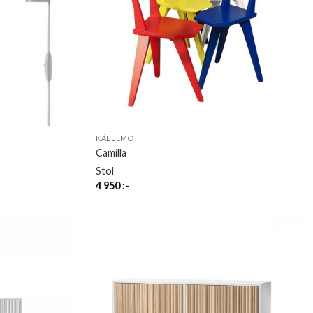
KÄLLEMO
Camilla
Stol
4 950
:-