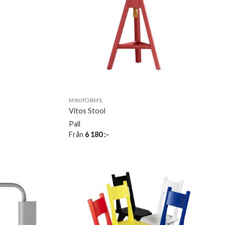
MINIFORMS
Vitos Stool
Pall
Från
6 180
:-