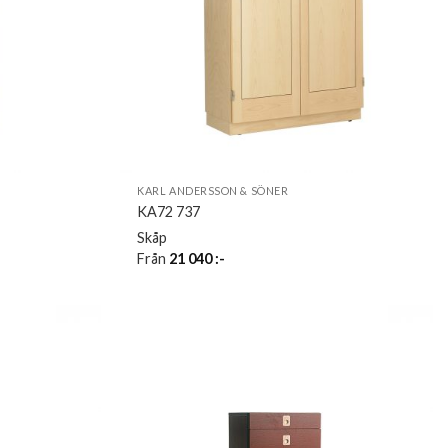
KARL ANDERSSON & SÖNER
KA72 737
Skåp
Från
21 040
:-