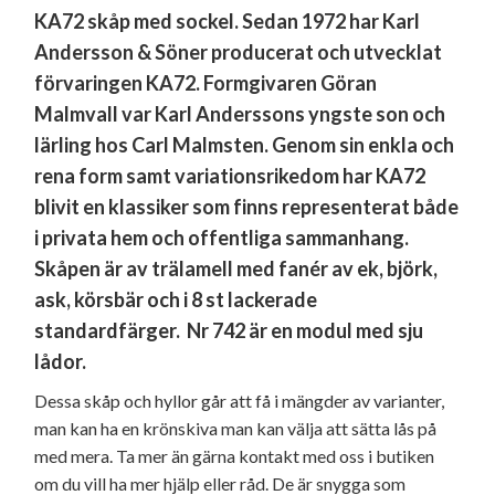
KA72 skåp med sockel. Sedan 1972 har Karl
Andersson & Söner producerat och utvecklat
förvaringen KA72. Formgivaren Göran
Malmvall var Karl Anderssons yngste son och
lärling hos Carl Malmsten. Genom sin enkla och
rena form samt variationsrikedom har KA72
blivit en klassiker som finns representerat både
i privata hem och offentliga sammanhang.
Skåpen är av trälamell med fanér av ek, björk,
ask, körsbär och i 8 st lackerade
standardfärger. Nr 742 är en modul med sju
lådor.
Dessa skåp och hyllor går att få i mängder av varianter,
man kan ha en krönskiva man kan välja att sätta lås på
med mera. Ta mer än gärna kontakt med oss i butiken
om du vill ha mer hjälp eller råd. De är snygga som