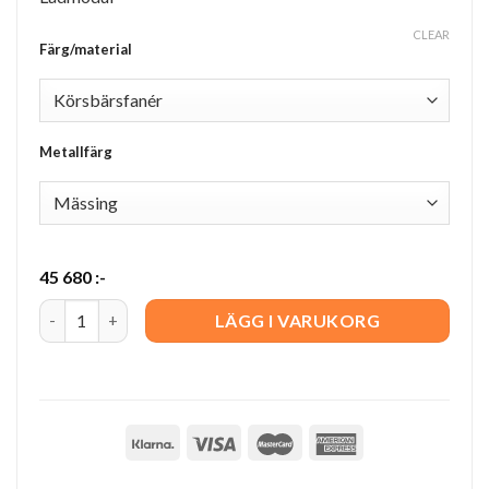
CLEAR
Färg/material
Metallfärg
45 680
:-
KA72 742 quantity
LÄGG I VARUKORG