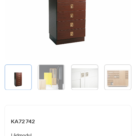
KA72 742
Lådmodul