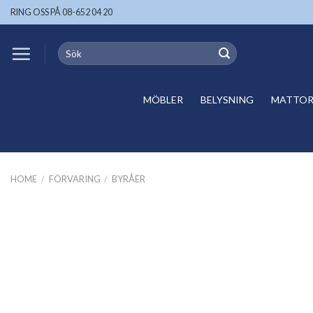
Skip
RING OSS PÅ 08-652 04 20
to
content
Search
for:
MÖBLER
BELYSNING
MATTOR 
HOME
/
FÖRVARING
/
BYRÅER