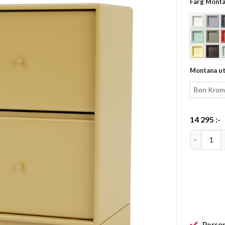
Färg Mont
Montana u
Ben Krom
14 295
:-
Dresser 0
Person