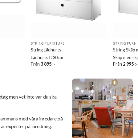
STRING FURNITURE
STRING FURN
String Lådhurts
String Skåp 
Lådhurts D30cm
Skåp med sk
Från
3 895
:-
Från
2 995
:-
retag men vet inte var du ska
illsammans med våra inredare på
r experter på inredning.