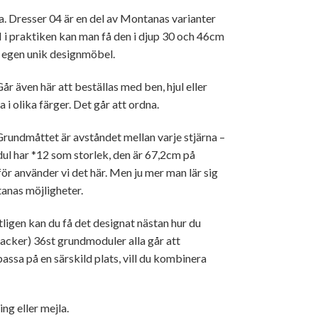
. Dresser 04 är en del av Montanas varianter
 i praktiken kan man få den i djup 30 och 46cm
n egen unik designmöbel.
år även här att beställas med ben, hjul eller
 i olika färger. Det går att ordna.
ndmåttet är avståndet mellan varje stjärna –
dul har *12 som storlek, den är 67,2cm på
ör använder vi det här. Men ju mer man lär sig
tanas möjligheter.
igen kan du få det designat nästan hur du
lacker) 36st grundmoduler alla går att
assa på en särskild plats, vill du kombinera
ng eller mejla.