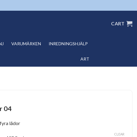
CART
NJ
VARUMÄRKEN
INREDNINGSHJÄLP
ART
r 04
fyra lådor
CLEAR