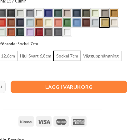
ana
:
157 Cumin
tförande
:
Sockel 7cm
 12,6cm
Hjul Svart 6,8cm
Sockel 7cm
Väggupphängning
4 quantity
LÄGG I VARUKORG
lig Service