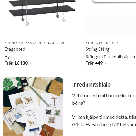
BRUNO MATHSSON INTERNATIONAL
STRING FURNITURE
Etagebord
String Stång
Hylla
Stänger för metallhyllplan
Från
16 180
:-
Från
449
:-
Inredningshjälp
Vill du inreda ditt hem eller fö
börja?
Vi kan hjälpa till med detta, t
Gösta Westerberg Möbel som ä