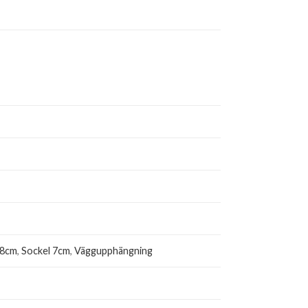
,8cm
,
Sockel 7cm
,
Väggupphängning