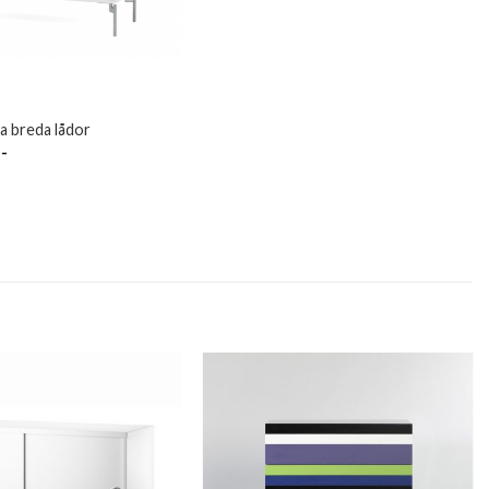
a breda lådor
:-