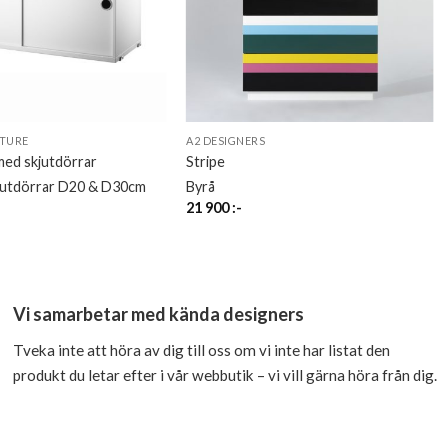
ITURE
A2 DESIGNERS
med skjutdörrar
Stripe
jutdörrar D20 & D30cm
Byrå
21 900
:-
Vi samarbetar med kända designers
Tveka inte att höra av dig till oss om vi inte har listat den
produkt du letar efter i vår webbutik – vi vill gärna höra från dig.