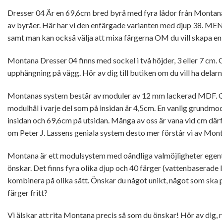
Dresser 04 Är en 69,6cm bred byrå med fyra lådor från Montana
av byråer. Här har vi den enfärgade varianten med djup 38. MEN
samt man kan också välja att mixa färgerna OM du vill skapa e
Montana Dresser 04 finns med sockel i två höjder, 3 eller 7 cm. G
upphängning på vägg. Hör av dig till butiken om du vill ha delarna
Montanas system består av moduler av 12 mm lackerad MDF. Gru
modulhål i varje del som på insidan är 4,5cm. En vanlig grundmo
insidan och 69,6cm på utsidan. Många av oss är vana vid cm därf
om Peter J. Lassens geniala system desto mer förstår vi av Mon
Montana är ett modulsystem med oändliga valmöjligheter egentl
önskar. Det finns fyra olika djup och 40 färger (vattenbaserade 
kombinera på olika sätt. Önskar du något unikt, något som ska p
färger fritt?
Vi älskar att rita Montana precis så som du önskar! Hör av dig, ri