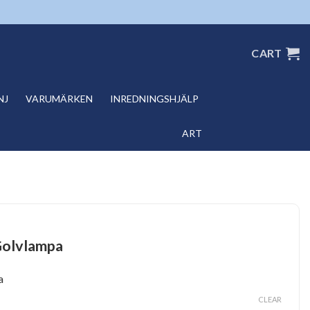
CART
NJ
VARUMÄRKEN
INREDNINGSHJÄLP
ART
Golvlampa
a
CLEAR