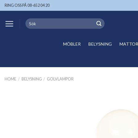
Skip
RING OSS PÅ 08-652 04 20
to
content
Search
for:
MÖBLER
BELYSNING
MATTOR 
HOME
/
BELYSNING
/
GOLVLAMPOR