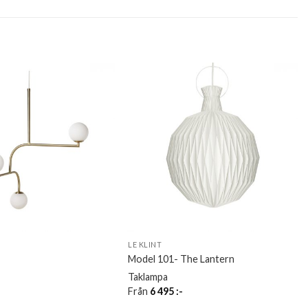
LE KLINT
Model 101- The Lantern
Taklampa
Från
6 495
:-