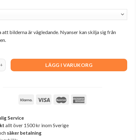
att bilderna är vägledande. Nyanser kan skilja sig från
en.
vlampa quantity
LÄGG I VARUKORG
lig Service
akt
allt över 1500 kr inom Sverige
och
säker betalning