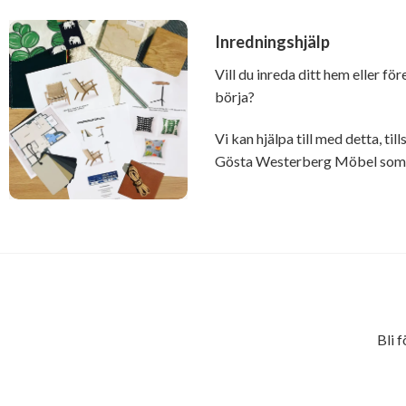
Inredningshjälp
Vill du inreda ditt hem eller fö
börja?
Vi kan hjälpa till med detta, t
Gösta Westerberg Möbel som ä
Bli 
E-
postadress