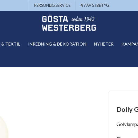
PERSONLIG SERVICE
4,7
AV 5 I BETYG
& TEXTIL
INREDNING & DEKORATION
NYHETER
KAMPA
Dolly 
Golvlamp