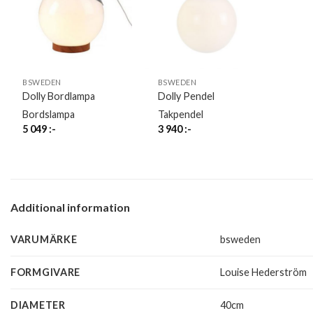
BSWEDEN
BSWEDEN
Dolly Bordlampa
Dolly Pendel
Bordslampa
Takpendel
5 049
:-
3 940
:-
Additional information
VARUMÄRKE
bsweden
FORMGIVARE
Louise Hederström
DIAMETER
40cm