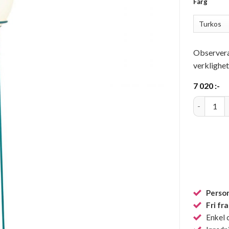
Färg
Observera 
verklighet
7 020
:-
Dolly Gol
Person
Fri fr
Enkel 