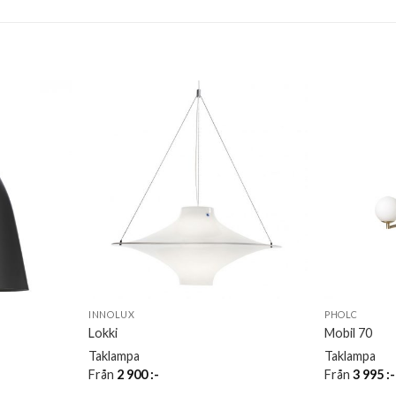
INNOLUX
PHOLC
Lokki
Mobil 70
Taklampa
Taklampa
Från
2 900
:-
Från
3 995
:-