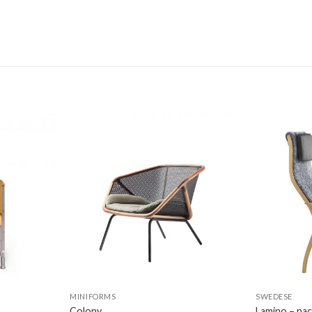
MINIFORMS
SWEDESE
Colony
Lamino – na