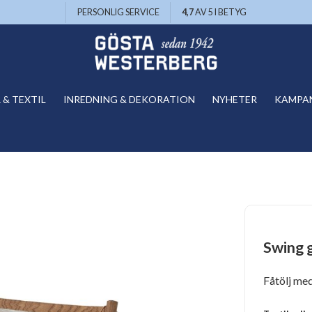
PERSONLIG SERVICE
4,7
AV 5 I BETYG
& TEXTIL
INREDNING & DEKORATION
NYHETER
KAMPA
Swing g
Fåtölj med