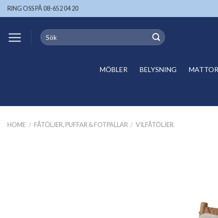
Skip
RING OSS PÅ 08-652 04 20
to
content
Search
for:
MÖBLER
BELYSNING
MATTOR 
HOME
/
FÅTÖLJER, PUFFAR & FOTPALLAR
/
VILFÅTÖLJER