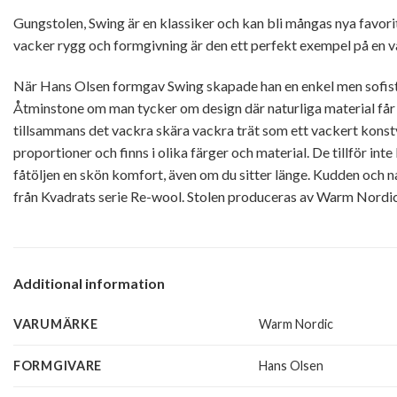
Gungstolen, Swing är en klassiker och kan bli mångas nya favorit
vacker rygg och formgivning är den ett perfekt exempel på en va
När Hans Olsen formgav Swing skapade han en enkel men sofisti
Åtminstone om man tycker om design där naturliga material får en
tillsammans det vackra skära vackra trät som ett vackert kons
proportioner och finns i olika färger och material. De tillför inte
fåtöljen en skön komfort, även om du sitter länge. Kudden och na
från Kvadrats serie Re-wool. Stolen produceras av Warm Nordic
Additional information
VARUMÄRKE
Warm Nordic
FORMGIVARE
Hans Olsen