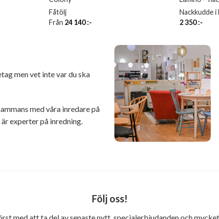
Fåtölj
Nackkudde i 
Från
24 140
:-
2 350
:-
retag men vet inte var du ska
illsammans med våra inredare på
r experter på inredning.
Följ oss!
först med att ta del av senaste nytt, specialerbjudanden och mycket