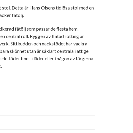
 stol. Detta är Hans Olsens tidlösa stol med en
cker fåtölj.
kerad fåtölj som passar de flesta hem.
 central roll. Ryggen av flätad rotting är
tverk. Sittkudden och nackstödet har vackra
 bara skönhet utan är såklart centrala i att ge
ckstödet finns i läder eller i någon av färgerna
.