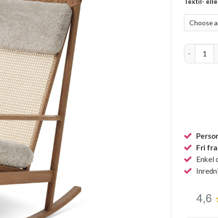
Textil- ell
Swing gung
Person
Fri fr
Enkel 
Inredn