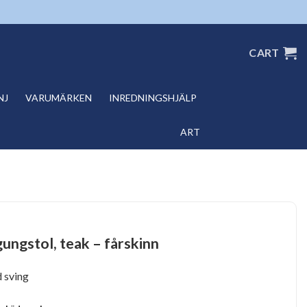
CART
NJ
VARUMÄRKEN
INREDNINGSHJÄLP
ART
ungstol, teak – fårskinn
 sving