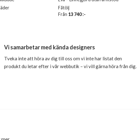
läder
Fåtölj
Från
13 740
:-
Vi samarbetar med kända designers
Tveka inte att höra av dig till oss om vi inte har listat den
produkt du letar efter i vår webbutik – vi vill gärna höra från dig.
 mer.