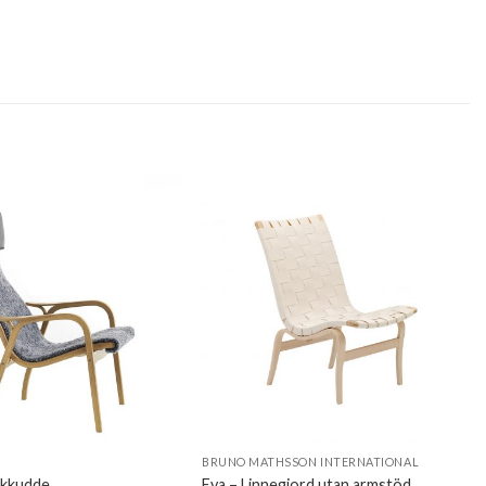
BRUNO MATHSSON INTERNATIONAL
ckkudde
Eva – Linnegjord utan armstöd