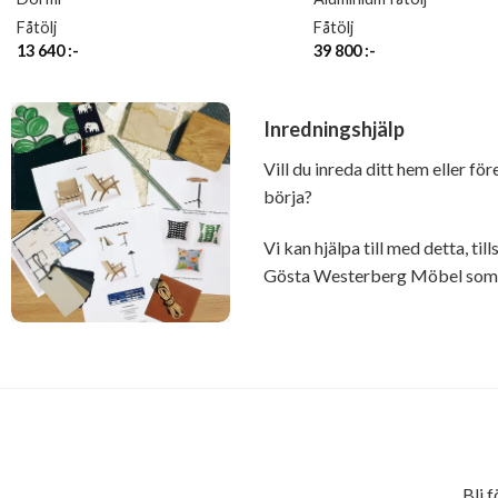
Fåtölj
Fåtölj
13 640
:-
39 800
:-
Inredningshjälp
Vill du inreda ditt hem eller fö
börja?
Vi kan hjälpa till med detta, t
Gösta Westerberg Möbel som ä
Bli 