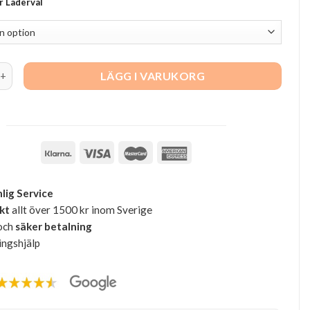
er Läderval
stol, teak - fårskinn quantity
LÄGG I VARUKORG
lig Service
akt
allt över 1500 kr inom Sverige
och
säker betalning
ingshjälp