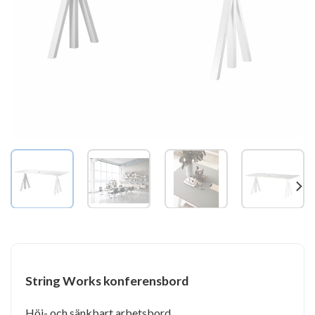
String Works konferensbord
Höj- och sänkbart arbetsbord