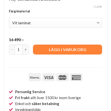
CLEAR
Färg/material
16 490
:-
String Works konferensbord quantity
LÄGG I VARUKORG
Personlig Service
Fri frakt
allt över 1500 kr inom Sverige
Enkel och
säker betalning
Inredningshjälp