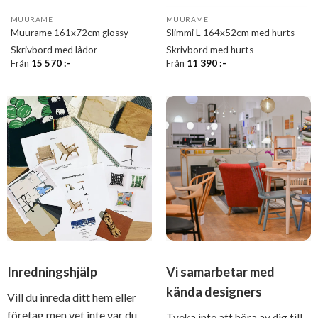
MUURAME
MUURAME
Muurame 161x72cm glossy
Slimmi L 164x52cm med hurts
Skrivbord med lådor
Skrivbord med hurts
Från
15 570
:-
Från
11 390
:-
Inredningshjälp
Vi samarbetar med
kända designers
Vill du inreda ditt hem eller
företag men vet inte var du
Tveka inte att höra av dig till