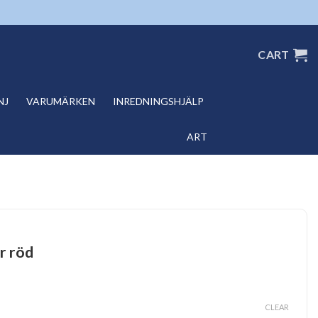
CART
NJ
VARUMÄRKEN
INREDNINGSHJÄLP
ART
 röd
CLEAR