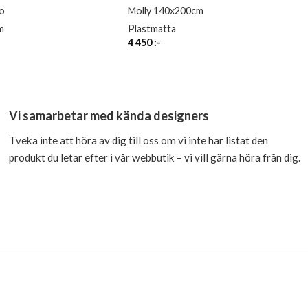
co
Molly 140x200cm
m
Plastmatta
4 450
:-
Vi samarbetar med kända designers
Tveka inte att höra av dig till oss om vi inte har listat den
produkt du letar efter i vår webbutik – vi vill gärna höra från dig.