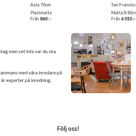
Asta 70cm
San Francis
Plastmatta
Matta B 80c
Från
860
:-
Från
6 010
:-
retag men vet inte var du ska
illsammans med våra inredare på
r experter på inredning.
Följ oss!