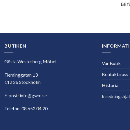
Bli 
E-
postadress
BUTIKEN
INFORMAT
Gösta Westerberg Möbel
Vår Butik
Kontakta oss
Fleminggatan 13
112 26 Stockholm
Historia
E-post:
info@gwm.se
Inredningshjä
Telefon:
08 652 04 20