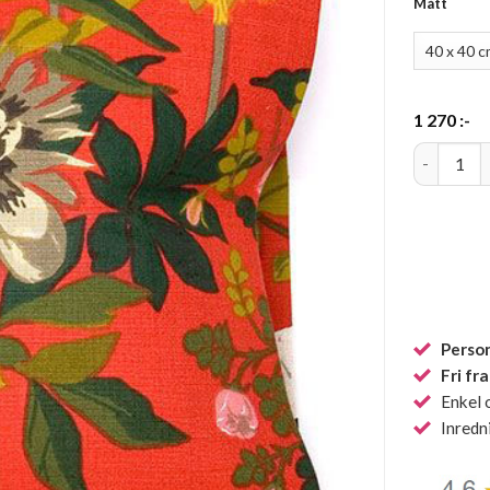
Mått
1 270
:-
Sommar rö
Person
Fri fr
Enkel 
Inredn