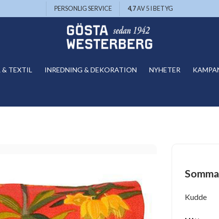
PERSONLIG SERVICE
4,7
AV 5 I BETYG
& TEXTIL
INREDNING & DEKORATION
NYHETER
KAMPA
Sommar
Kudde