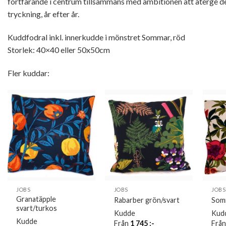
fortfarande i centrum tillsammans med ambitionen att återge dem
tryckning, år efter år.
Kuddfodral inkl. innerkudde i mönstret Sommar, röd
Storlek: 40×40 eller 50x50cm
Fler kuddar:
JOBS
JOBS
JOBS
Granatäpple
Rabarber grön/svart
Som
svart/turkos
Kudde
Kud
Kudde
Från
1 745
:-
Frå