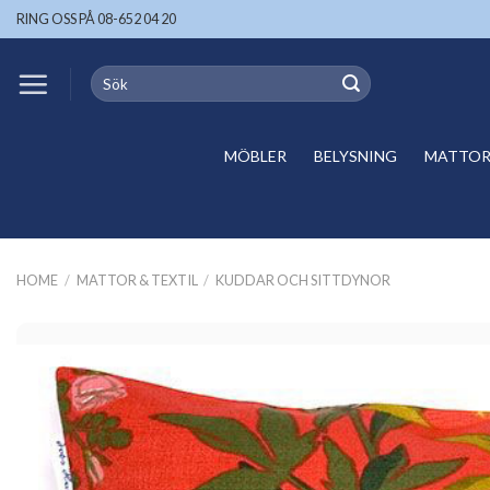
Skip
RING OSS PÅ 08-652 04 20
to
content
Search
for:
MÖBLER
BELYSNING
MATTOR 
HOME
/
MATTOR & TEXTIL
/
KUDDAR OCH SITTDYNOR