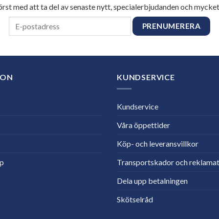
först med att ta del av senaste nytt, specialerbjudanden och mycket
ION
KUNDSERVICE
Kundservice
Våra öppettider
Köp- och leveransvillkor
lp
Transportskador och reklamat
Dela upp betalningen
Skötselråd