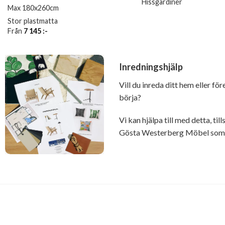
Hissgardiner
Max 180x260cm
Stor plastmatta
Från
7 145
:-
Inredningshjälp
Vill du inreda ditt hem eller fö
börja?
Vi kan hjälpa till med detta, t
Gösta Westerberg Möbel som ä