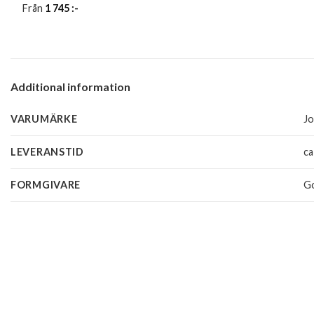
Från
1 745
:-
Additional information
VARUMÄRKE
J
LEVERANSTID
ca
FORMGIVARE
G