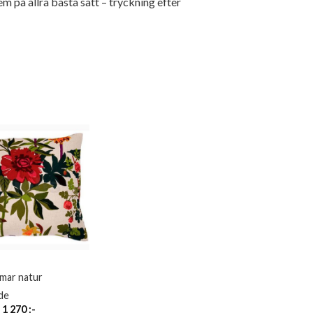
 på allra bästa sätt – tryckning efter
mar natur
de
n
1 270
:-