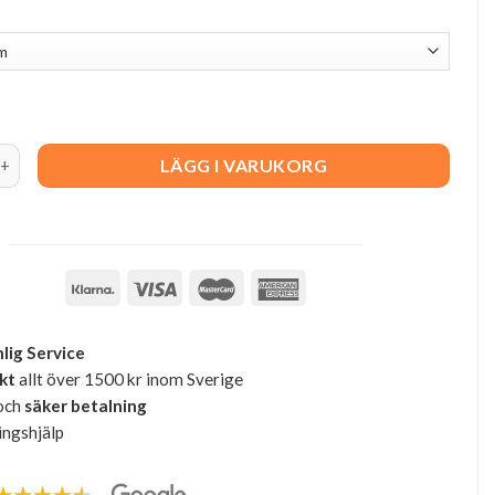
d quantity
LÄGG I VARUKORG
lig Service
akt
allt över 1500 kr inom Sverige
och
säker betalning
ingshjälp