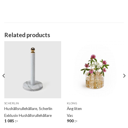
Related products
SCHERLIN
KLONG
Hushållsrullehållare, Scherlin
Äng liten
Exklusiv Hushållsrullehållare
Vas
1 085
:-
900
:-