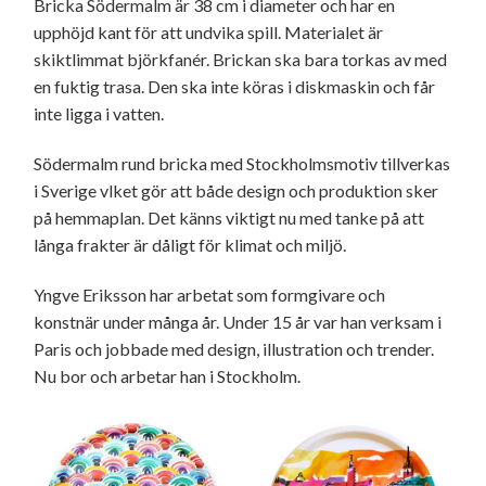
Bricka Södermalm är 38 cm i diameter och har en
upphöjd kant för att undvika spill. Materialet är
skiktlimmat björkfanér. Brickan ska bara torkas av med
en fuktig trasa. Den ska inte köras i diskmaskin och får
inte ligga i vatten.
Södermalm rund bricka med Stockholmsmotiv tillverkas
i Sverige vlket gör att både design och produktion sker
på hemmaplan. Det känns viktigt nu med tanke på att
långa frakter är dåligt för klimat och miljö.
Yngve Eriksson har arbetat som formgivare och
konstnär under många år. Under 15 år var han verksam i
Paris och jobbade med design, illustration och trender.
Nu bor och arbetar han i Stockholm.